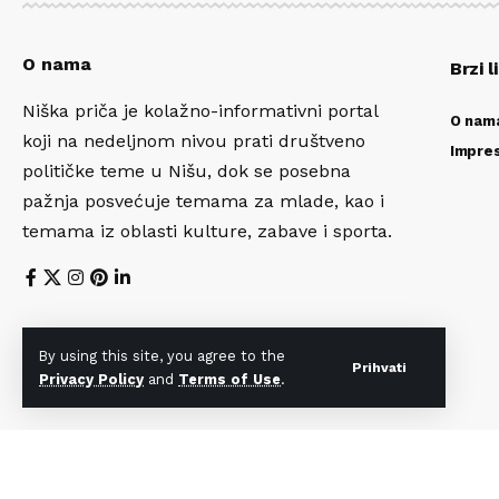
O nama
Brzi l
Niška priča je kolažno-informativni portal
O nam
koji na nedeljnom nivou prati društveno
Impre
političke teme u Nišu, dok se posebna
pažnja posvećuje temama za mlade, kao i
temama iz oblasti kulture, zabave i sporta.
By using this site, you agree to the
Prihvati
Privacy Policy
and
Terms of Use
.