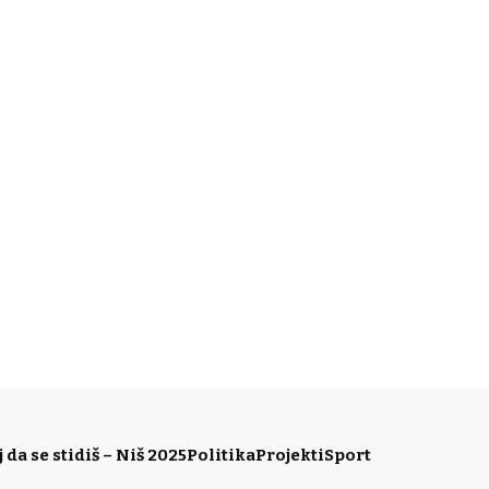
da se stidiš – Niš 2025
Politika
Projekti
Sport