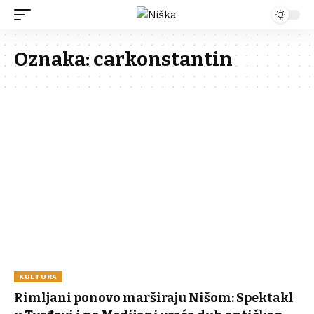
Oznaka:
carkonstantin
KULTURA
Rimljani ponovo marširaju Nišom: Spektakl