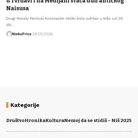
u Tvrđavi i na Medijani vraća duh antičkog
Naisusa
Drugi Rimski festival Konstantin Veliki biće održan u Nišu od 29.
do…
NiskaPrica
26.05.2026
Kategorije
Društvo
Hronika
Kultura
Nemoj da se stidiš – Niš 2025
Po