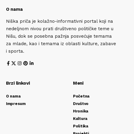
O nama
Niška priča je kolažno-informativni portal koji na
nedeljnom nivou prati društveno političke teme u
Nišu, dok se posebna pažnja posvećuje temama
za mlade, kao i temama iz oblasti kulture, zabave
i sporta.
Brzi linkovi
Meni
O nama
Početna
Impresum
Društvo
Hronika
Kultura
Politika
Projekti