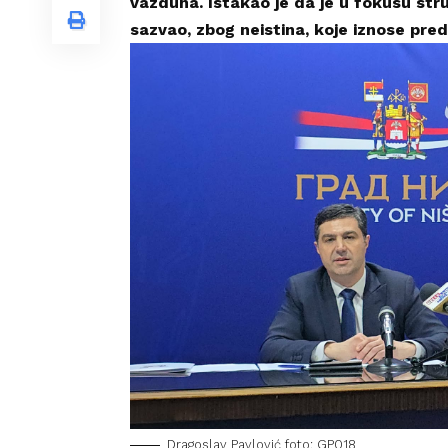
vazduha. Istakao je da je u fokusu struk
sazvao, zbog neistina, koje iznose pred
Dragoslav Pavlović foto: GP018