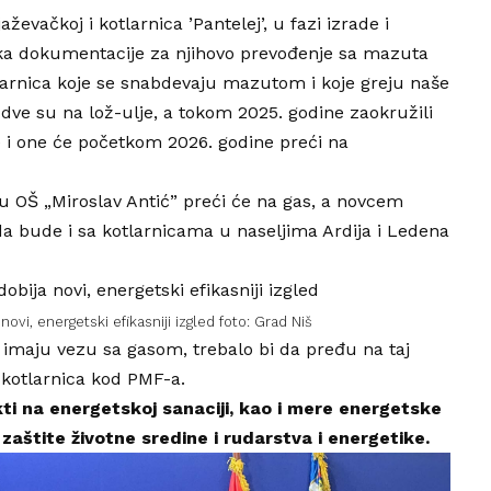
evačkoj i kotlarnica ’Pantelej’, u fazi izrade i
ka dokumentacije za njihovo prevođenje sa mazuta
larnica koje se snabdevaju mazutom i koje greju naše
dve su na lož-ulje, a tokom 2025. godine zaokružili
 i one će početkom 2026. godine preći na
 u OŠ „Miroslav Antić” preći će na gas, a novcem
da bude i sa kotlarnicama u naseljima Ardija i Ledena
ovi, energetski efikasniji izgled foto: Grad Niš
e imaju vezu sa gasom, trebalo bi da pređu na taj
 kotlarnica kod
PMF-a
.
kti na energetskoj sanaciji, kao i mere energetske
zaštite životne sredine i rudarstva i energetike.