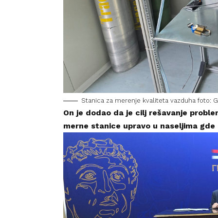
Stanica za merenje kvaliteta vazduha foto: 
On je dodao da je cilj rešavanje proble
merne stanice upravo u naseljima gde