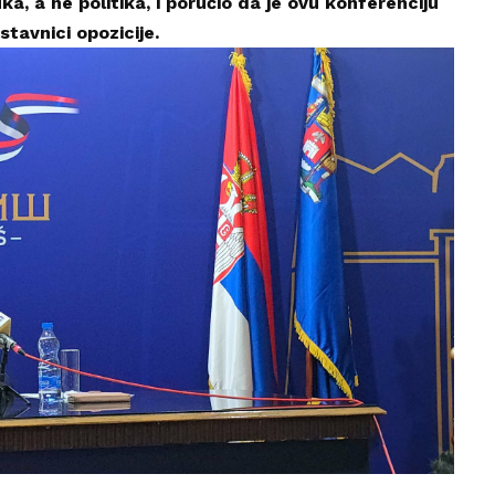
a, a ne politika, i poručio da je ovu konferenciju
stavnici opozicije.