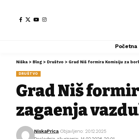
Početna
Niška
>
Blog
>
Društvo
>
Grad Niš formira Komisiju za bo
DRUŠTVO
Grad Niš formir
zagađenja vazd
NiskaPrica
Objavljeno: 20.12.2025
Poslednje ažuriranje: 14.02.2026 20:01