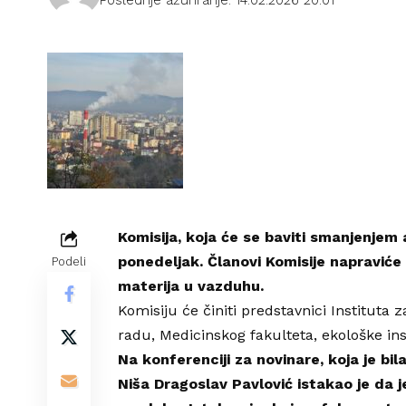
Komisija, koja će se baviti smanjenjem
ponedeljak. Članovi Komisije napravić
Podeli
materija u vazduhu.
Komisiju će činiti predstavnici
Instituta z
radu
,
Medicinskog fakulteta
, ekološke in
Na konferenciji za novinare, koja je b
Niša
Dragoslav Pavlović istakao je da 