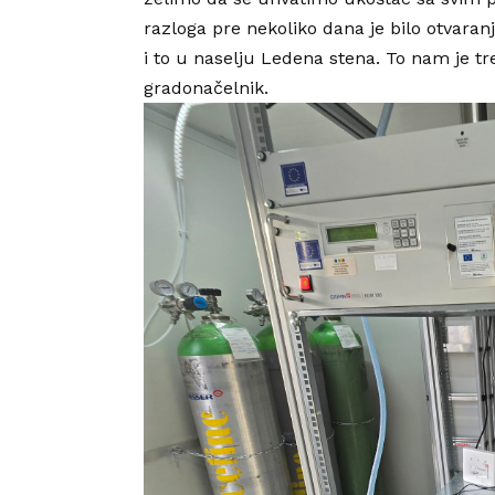
razloga pre nekoliko dana je bilo otvara
i to u naselju Ledena stena. To nam je tr
gradonačelnik.