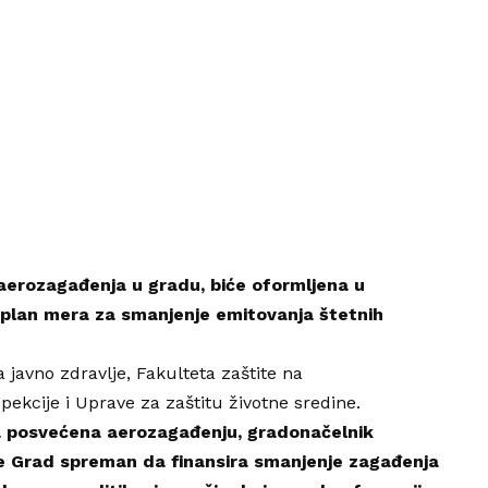
 aerozagađenja u gradu, biće oformljena u
e plan mera za smanjenje emitovanja štetnih
a javno zdravlje
,
Fakulteta zaštite na
spekcije i Uprave za zaštitu životne sredine.
ila posvećena aerozagađenju,
gradonačelnik
je Grad spreman da finansira smanjenje zagađenja