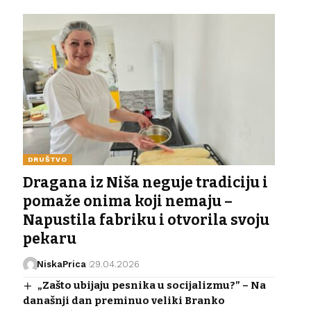
DRUŠTVO
Dragana iz Niša neguje tradiciju i
pomaže onima koji nemaju –
Napustila fabriku i otvorila svoju
pekaru
NiskaPrica
29.04.2026
„Zašto ubijaju pesnika u socijalizmu?” – Na
današnji dan preminuo veliki Branko