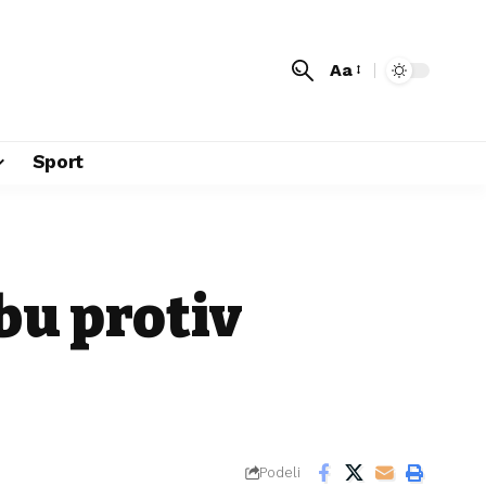
Aa
Sport
bu protiv
Podeli