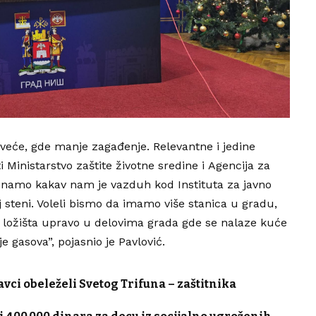
 veće, gde manje zagađenje. Relevantne i jedine
ti
Ministarstvo zaštite životne sredine
i
Agencija za
e znamo kakav nam je vazduh kod I
nstituta za javno
 steni. Voleli bismo da imamo više stanica u gradu,
ih ložišta upravo u delovima grada gde se nalaze kuće
e gasova”, pojasnio je Pavlović.
ci obeleželi Svetog Trifuna – zaštitnika