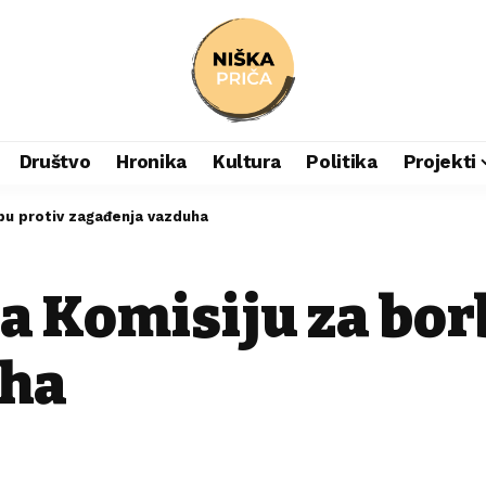
Društvo
Hronika
Kultura
Politika
Projekti
rbu protiv zagađenja vazduha
a Komisiju za bor
uha