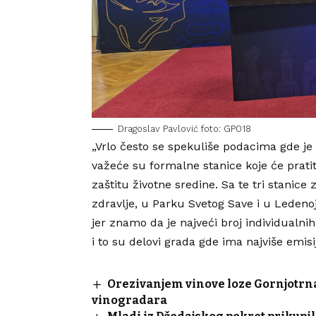
Dragoslav Pavlović foto: GP018
„Vrlo često se spekuliše podacima gde je
važeće su formalne stanice koje će prati
zaštitu životne sredine
. Sa te tri stanic
zdravlje
, u Parku Svetog Save i u Ledenoj
jer znamo da je najveći broj individualn
i to su delovi grada gde ima najviše emisij
Orezivanjem vinove loze Gornjotrnav
vinogradara