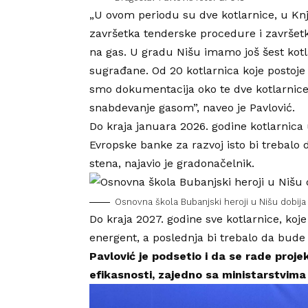
„U ovom periodu su dve kotlarnice, u Knjaž
završetka tenderske procedure i završet
na gas. U gradu Nišu imamo još šest kot
sugrađane. Od 20 kotlarnica koje postoje 
smo dokumentacija oko te dve kotlarnice
snabdevanje gasom”, naveo je Pavlović.
Do kraja januara 2026. godine kotlarnica
Evropske banke za razvoj isto bi trebalo 
stena, najavio je gradonačelnik.
Osnovna škola Bubanjski heroji u Nišu dobija n
Do kraja 2027. godine sve kotlarnice, koj
energent, a poslednja bi trebalo da bude
Pavlović je podsetio i da se rade proje
efikasnosti, zajedno sa ministarstvima 