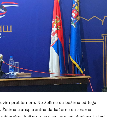
a ovim problemom. Ne želimo da bežimo od toga
u. Želimo transparentno da kažemo da znamo i
roblemima koji su u vezi sa aerozagađenjem. Iz toga