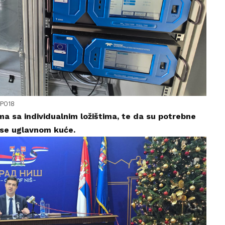
GP018
ma sa individualnim ložištima, te da su potrebne
 se uglavnom kuće.