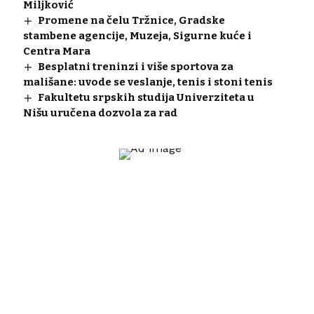
Miljković
Promene na čelu Tržnice, Gradske
stambene agencije, Muzeja, Sigurne kuće i
Centra Mara
Besplatni treninzi i više sportova za
mališane: uvode se veslanje, tenis i stoni tenis
Fakultetu srpskih studija Univerziteta u
Nišu uručena dozvola za rad