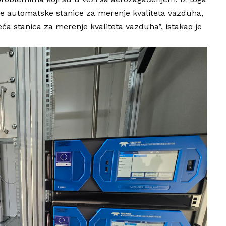
nje automatske stanice za merenje kvaliteta vazduha,
eća stanica za merenje kvaliteta vazduha”, istakao je