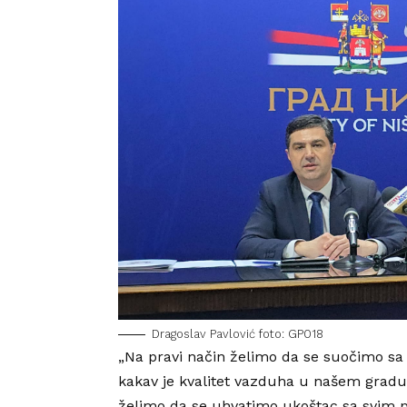
Dragoslav Pavlović foto: GP018
„Na pravi način želimo da se suočimo s
kakav je kvalitet vazduha u našem grad
želimo da se uhvatimo ukoštac sa svim p