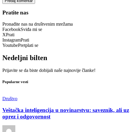
Pratite nas
Pronađite nas na društvenim mrežama
Facebook
Sviđa mi se
X
Prati
Instagram
Prati
Youtube
Pretplati se
Nedeljni bilten
Prijavite se da biste dobijali naše najnovije članke!
Popularne vesti
Društvo
Veštačka inteligencija u novinarstvu: saveznik, ali uz
oprez i odgovornost