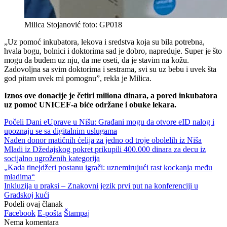
Milica Stojanović foto: GP018
„Uz pomoć inkubatora, lekova i sredstva koja su bila potrebna,
hvala bogu, bolnici i doktorima sad je dobro, napreduje. Super je što
mogu da budem uz nju, da me oseti, da je stavim na kožu.
Zadovoljna sa svim doktorima i sestrama, svi su uz bebu i uvek šta
god pitam uvek mi pomognu”, rekla je Milica.
Iznos ove donacije je četiri miliona dinara, a pored inkubatora
uz pomoć UNICEF-a biće održane i obuke lekara.
Počeli Dani eUprave u Nišu: Građani mogu da otvore eID nalog i
upoznaju se sa digitalnim uslugama
Nađen donor matičnih ćelija za jedno od troje obolelih iz Niša
Mladi iz Džedajskog pokret prikupili 400.000 dinara za decu iz
socijalno ugroženih kategorija
„Kada tinejdžeri postanu igrači: uznemirujući rast kockanja među
mladima“
Inkluzija u praksi – Znakovni jezik prvi put na konferenciji u
Gradskoj kući
Podeli ovaj članak
Facebook
E-pošta
Štampaj
Nema komentara