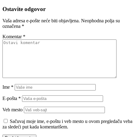
Ostavite odgovor
Vaša adresa e-pošte neće biti objavljena.
Neophodna polja su
označena
*
Komentar
*
Ime
*
E-pošta
*
Veb mesto
Sačuvaj moje ime, e-poštu i veb mesto u ovom pregledaču veba
za sledeći put kada komentarišem.