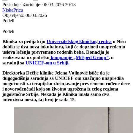
Poslednje ažuriranje: 06.03.2026 20:18
NiskaPrica
Objavljeno: 06.03.2026
Podeli
Podeli
Klinika za pedijatriju
Univerzitetskog kliničkog centra
u Nišu
dobila je dva nova inkubatora, koji će doprineti unapređenju
uslova lečenja prevremeno rođenih beba. Donacija je
realizovana uz podršku
kompanije „Milšped Group”
, u
saradnji sa
UNICEF-om u Srbiji.
Direktorka Dečije klinike Jelena Vojinović ističe da je
dugogodišnja saradnja sa UNICEF-om značajno unapredila
mogućnosti za terapijsko zbrinjavanje prevremeno rođene dece
i novorođenčadi koja su životno ugrožena iz celog regiona
jugoistočne Srbije. Nekada je Klinika imala samo dva
intenzivna mesta, taj broj je sada 15.