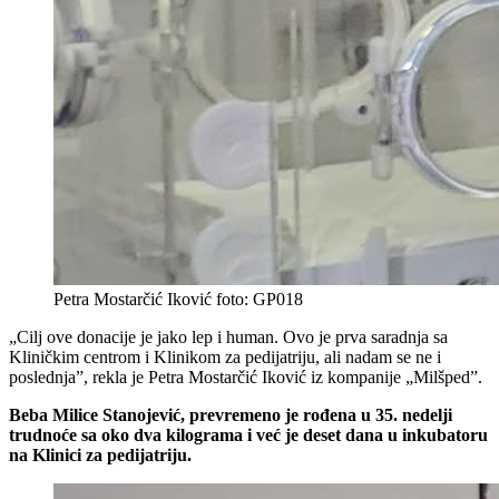
Petra Mostarčić Iković foto: GP018
„Cilj ove donacije je jako lep i human. Ovo je prva saradnja sa
Kliničkim centrom i Klinikom za pedijatriju, ali nadam se ne i
poslednja”, rekla je Petra Mostarčić Iković iz kompanije „Milšped”.
Beba Milice Stanojević, prevremeno je rođena u 35. nedelji
trudnoće sa oko dva kilograma i već je deset dana u inkubatoru
na Klinici za pedijatriju.