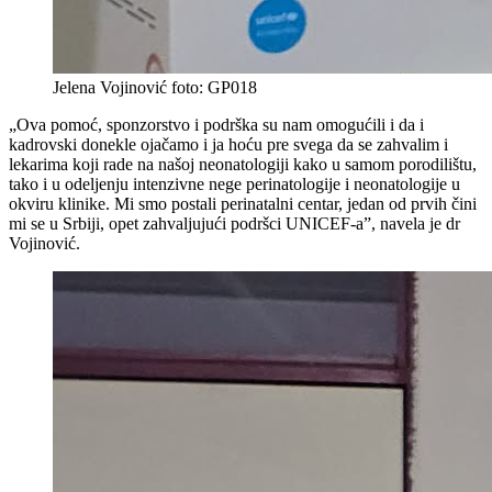
Jelena Vojinović foto: GP018
„Ova pomoć, sponzorstvo i podrška su nam omogućili i da i
kadrovski donekle ojačamo i ja hoću pre svega da se zahvalim i
lekarima koji rade na našoj neonatologiji kako u samom porodilištu,
tako i u odeljenju intenzivne nege perinatologije i neonatologije u
okviru klinike. Mi smo postali perinatalni centar, jedan od prvih čini
mi se u Srbiji, opet zahvaljujući podršci UNICEF-a”, navela je dr
Vojinović.