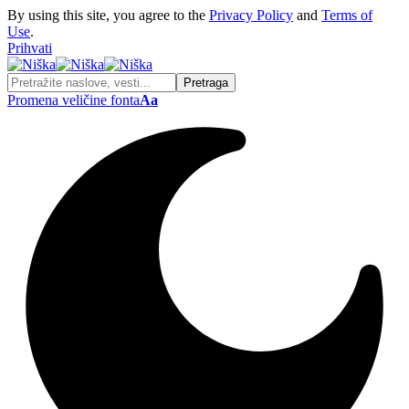
By using this site, you agree to the
Privacy Policy
and
Terms of
Use
.
Prihvati
Promena veličine fonta
Aa