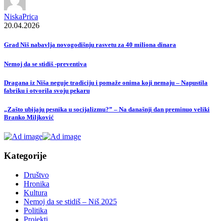
NiskaPrica
20.04.2026
Grad Niš nabavlja novogodišnju rasvetu za 40 miliona dinara
Nemoj da se stidiš -preventiva
Dragana iz Niša neguje tradiciju i pomaže onima koji nemaju – Napustila
fabriku i otvorila svoju pekaru
„Zašto ubijaju pesnika u socijalizmu?” – Na današnji dan preminuo veliki
Branko Miljković
Kategorije
Društvo
Hronika
Kultura
Nemoj da se stidiš – Niš 2025
Politika
Projekti