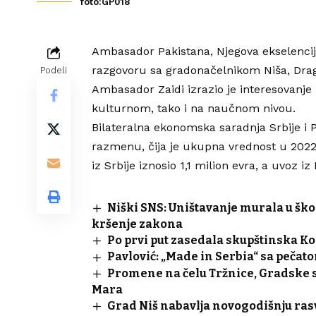
foto:GP018
Ambasador Pakistana, Njegova ekselencija
razgovoru sa gradonačelnikom Niša, Drag
Podeli
Ambasador Zaidi izrazio je interesovanje
kulturnom, tako i na naučnom nivou.
Bilateralna ekonomska saradnja Srbije i 
razmenu, čija je ukupna vrednost u 2022. 
iz Srbije iznosio 1,1 milion evra, a uvoz i
Niški SNS: Uništavanje murala u ško
kršenje zakona
Po prvi put zasedala skupštinska Ko
Pavlović: „Made in Serbia“ sa pečato
Promene na čelu Tržnice, Gradske s
Mara
Grad Niš nabavlja novogodišnju ras