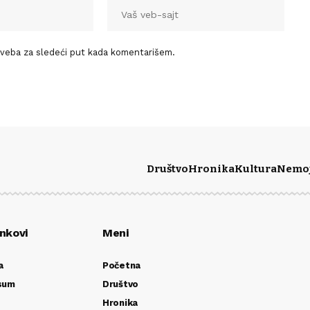
 veba za sledeći put kada komentarišem.
Društvo
Hronika
Kultura
Nemoj 
inkovi
Meni
a
Početna
sum
Društvo
Hronika