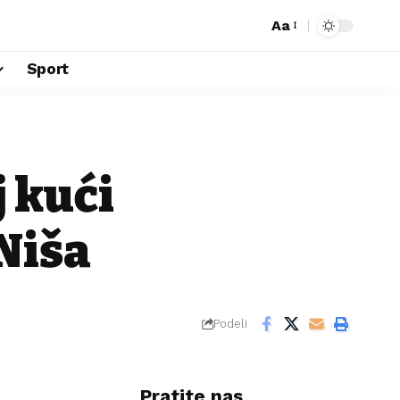
Aa
Sport
 kući
Niša
Podeli
Pratite nas