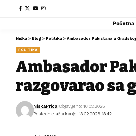
Početna
Niška
>
Blog
>
Politika
>
Ambasador Pakistana u Gradskoj 
POLITIKA
Ambasador Paki
razgovarao sa 
NiskaPrica
Objavljeno: 10.02.2026
Poslednje ažuriranje: 13.02.2026 18:42