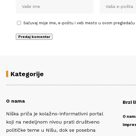
Sačuvaj moje ime, e-poštu i veb mesto u ovom pregledaču
Kategorije
O nama
Brzi l
Niška priča je kolažno-informativni portal
O nam
koji na nedeljnom nivou prati društveno
Impre
političke teme u Nišu, dok se posebna