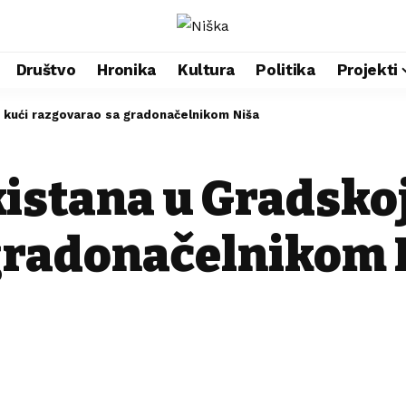
Društvo
Hronika
Kultura
Politika
Projekti
kući razgovarao sa gradonačelnikom Niša
stana u Gradskoj
gradonačelnikom 