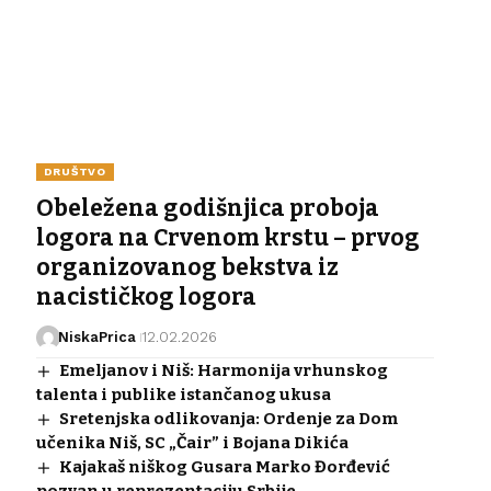
DRUŠTVO
Obeležena godišnjica proboja
logora na Crvenom krstu – prvog
organizovanog bekstva iz
nacističkog logora
NiskaPrica
12.02.2026
Emeljanov i Niš: Harmonija vrhunskog
talenta i publike istančanog ukusa
Sretenjska odlikovanja: Ordenje za Dom
učenika Niš, SC „Čair” i Bojana Dikića
Kajakaš niškog Gusara Marko Đorđević
pozvan u reprezentaciju Srbije