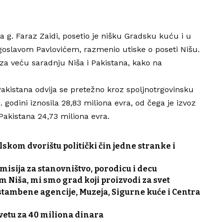
 g. Faraz Zaidi, posetio je nišku Gradsku kuću i u
oslavom Pavlovićem, razmenio utiske o poseti Nišu.
 za veću saradnju Niša i Pakistana, kako na
Pakistana odvija se pretežno kroz spoljnotrgovinsku
godini iznosila 28,83 miliona evra, od čega je izvoz
z Pakistana 24,73 miliona evra.
lskom dvorištu politički čin jedne stranke i
misija za stanovništvo, porodicu i decu
m Niša, mi smo grad koji proizvodi za svet
tambene agencije, Muzeja, Sigurne kuće i Centra
vetu za 40 miliona dinara