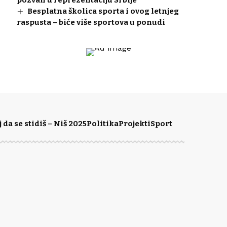
Besplatna školica sporta i ovog letnjeg
raspusta – biće više sportova u ponudi
da se stidiš – Niš 2025
Politika
Projekti
Sport