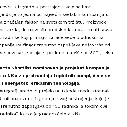
a evra u izgradnju postrojenja koje se bavi
e da je to jedna od najvećih svetskih kompanija u
ja značajan faktor na svetskom tržištu. Proizvode
 na vozila, do najvećih brodskih kranova. Imati takvu
vati radnike koji primaju zarade veće u odnosu na
anija Palfinger trenutno zapošljava nešto više od
se povećanje broja zaposlenih na više od 300“, rekao
ects Shortlist nominovan je projekat kompanije
a u Nišu za proizvodnju toplotnih pumpi, čime se
i energetski efikasnih tehnologija.
kategoriji srednjih projekata, takođe među stotinak
75 miliona evra u izgradnju svog postrojenja, koje je
Trenutno zapošljava do 100 radnika, a tokom ove
radnika“, kazao je gradonačelnik Niša.