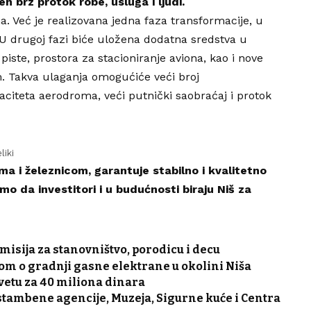
brz protok robe, usluga i ljudi.
ma. Već je realizovana jedna faza transformacije, u
 U drugoj fazi biće uložena dodatna sredstva u
piste, prostora za stacioniranje aviona, kao i nove
. Takva ulaganja omogućiće veći broj
aciteta aerodroma, veći putnički saobraćaj i protok
liki
a i železnicom, garantuje stabilno i kvalitetno
o da investitori i u budućnosti biraju Niš za
misija za stanovništvo, porodicu i decu
m o gradnji gasne elektrane u okolini Niša
vetu za 40 miliona dinara
tambene agencije, Muzeja, Sigurne kuće i Centra