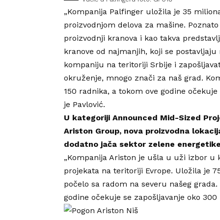
„Kompanija Palfinger uložila je 35 milion
proizvodnjom delova za mašine. Poznato j
proizvodnji kranova i kao takva predstavl
kranove od najmanjih, koji se postavljaju
kompaniju na teritoriji Srbije i zapošlja
okruženje, mnogo znači za naš grad. Komp
150 radnika, a tokom ove godine očekuje 
je Pavlović.
U kategoriji Announced Mid-Sized Proj
Ariston Group, nova proizvodna lokacij
dodatno jača sektor zelene energetike 
„Kompanija Ariston je ušla u uži izbor u 
projekata na teritoriji Evrope. Uložila je 
počelo sa radom na severu našeg grada. 
godine očekuje se zapošljavanje oko 300 