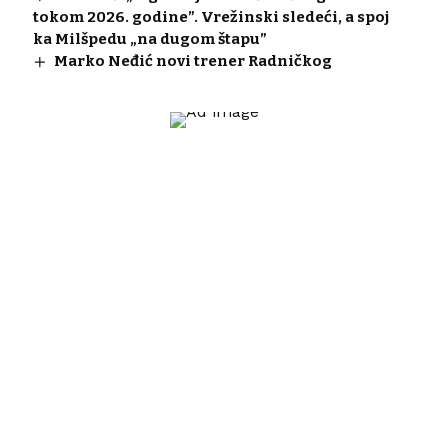
tokom 2026. godine”. Vrežinski sledeći, a spoj
ka Milšpedu „na dugom štapu”
Marko Neđić novi trener Radničkog