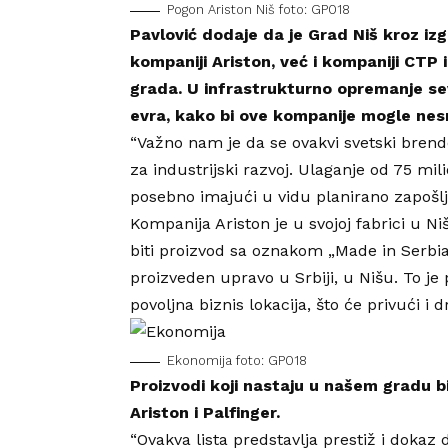
Pogon Ariston Niš foto: GP018
Pavlović dodaje da je Grad Niš kroz iz
kompaniji Ariston, već i kompaniji CTP
grada. U infrastrukturno opremanje se
evra, kako bi ove kompanije mogle nes
“Važno nam je da se ovakvi svetski brend
za industrijski razvoj. Ulaganje od 75 mil
posebno imajući u vidu planirano zapošlj
Kompanija Ariston je u svojoj fabrici u N
biti proizvod sa oznakom „Made in Serbia“.
proizveden upravo u Srbiji, u Nišu. To je
povoljna biznis lokacija, što će privući i d
Ekonomija foto: GP018
Proizvodi koji nastaju u našem gradu 
Ariston i Palfinger.
“Ovakva lista predstavlja prestiž i dokaz