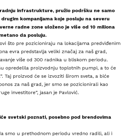
gradnju infrastrukture, pružio podršku ne samo
 i drugim kompanijama koje posluju na severu
verne radne zone uloženo je više od 10 miliona
metano da posluju.
ovi što pre pozicioniraju na lokacijama predviđenim
iona evra predstavlja veliki značaj za naš grad,
avanje više od 300 radnika u bliskom periodu.
išu opredelila proizvodnju toplotnih pumpi, a to će
 Taj proizvod će se izvoziti širom sveta, a biće
 ponos za naš grad, jer smo se pozicionirali kao
ruge investitore“, jasan je Pavlović.
biće svetski poznati, posebno pod brendovima
 da smo u prethodnom periodu vredno radili, ali i