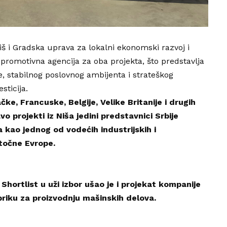
iš
i Gradska uprava za lokalni ekonomski razvoj i
a promotivna agencija za oba projekta, što predstavlja
e, stabilnog poslovnog ambijenta i strateškog
sticija.
ke, Francuske, Belgije, Velike Britanije i drugih
o projekti iz Niša jedini predstavnici Srbije
 kao jednog od vodećih industrijskih i
stočne Evrope.
hortlist u uži izbor ušao je i projekat kompanije
abriku za proizvodnju mašinskih delova.