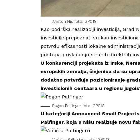
Ariston Niš foto: GP018
Kao podrška realizaciji investicija,
Grad N
investicije prepoznati su kao investicion
potvrdu efikasnosti lokalne administracij
pristupa privlačenju stranih direktnih inve
U konkurenciji projekata iz Irske, Nemač
evropskih zemalja, činjenica da su uprav
dodatno potvrđuje pozicioniranje grada
investicionih centaara u regionu jugoi
Pogon Palfinger foto: GP018
U kategoriji Announced Small Projects S
Palfinger, koja u Nišu realizuje novu f
Vučić u Palfingeru foto: GP018