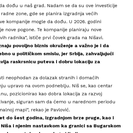
 da dođu u naš grad. Nadam se da su ove investicije
radne zone, gde se planira izgradnja većih
ove kompanije mogle da dođu. U 2026. godini
e nove pogone. Te kompanije planiraju nove
ih radnika“, ističe prvi čovek grada na Nišavi.
naju povoljno biznis okruženje a važno je i da
bno u političkom smislu, jer Srbija, zahvaljujući
lja raskrsnicu puteva i dobru lokaciju za
nosti neophodan za dolazak stranih i domaćih
dnju upravo na ovom podneblju. Niš se, kao centar
nu, pozicionirao kao dobra lokacija za razvoj
vezivanje, siguran sam da ćemo u narednom periodu
alnoj mapi“, rekao je Pavlović.
t do šest godina, izgradnjom brze pruge, kao i
 Niša i njenim nastavkom ka granici sa Bugarskom