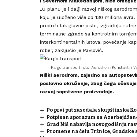
i Severnom Makedonijom, biće omogućen 
„U planu je i dalji razvoj niškog aerodro
koju je uloženo više od 130 miliona evra.
produžetak glavne piste, izgradnju rulne 
terminalne zgrade sa kontrolnim tornjem
interkontinentalnih letova, povećanje kap
robe“, zaključio je Pavlović.
Kargo transport foto: Aerodrom Konstantin Ve
Niški aerodrom, zajedno sa autoputevim
poslovno okruženje, zbog čega očekujem
razvoj sopstvene proizvodnje.
Po prvi put zasedala skupštinska Ko
Potpisan sporazum sa Azerbejdžano
Grad Niš nabavlja novogodišnju ras
Promene na čelu Tržnice, Gradske s