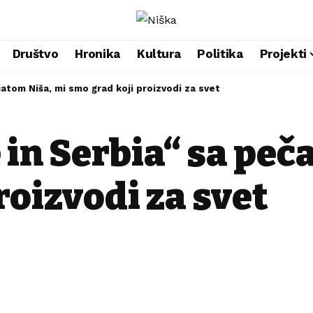
Društvo
Hronika
Kultura
Politika
Projekti
čatom Niša, mi smo grad koji proizvodi za svet
 in Serbia“ sa peč
roizvodi za svet