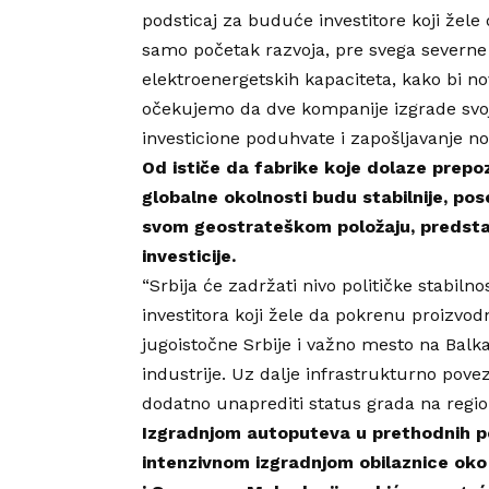
podsticaj za buduće investitore koji žele
samo početak razvoja, pre svega severne 
elektroenergetskih kapaciteta, kako bi n
očekujemo da dve kompanije izgrade svoj
investicione poduhvate i zapošljavanje nov
Od ističe da fabrike koje dolaze prepoz
globalne okolnosti budu stabilnije, pose
svom geostrateškom položaju, predstav
investicije.
“Srbija će zadržati nivo političke stabil
investitora koji žele da pokrenu proizvo
jugoistočne Srbije i važno mesto na Balka
industrije. Uz dalje infrastrukturno po
dodatno unaprediti status grada na region
Izgradnjom autoputeva u prethodnih pe
intenzivnom izgradnjom obilaznice oko