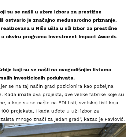
koji su se našli u užem izboru za prestižne
iš
ostvario je značajno međunarodno priznanje,
realizovana u Nišu ušla u uži izbor za prestižne
ce u okviru programa Investment Impact Awards
Srbije koji su se našli na ovogodišnjim listama
malih investicionih poduhvata.
jer se na taj način grad pozicionira kao poželjna
ije. Kada imate dva projekta, dve velike fabrike koje su
a koje su se našle na FDI listi, svetskoj listi koja
100 projekata, i kada uđete u uži izbor za
 zaista mnogo znači za jedan grad“, kazao je Pavlović.