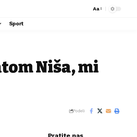
Aa
Sport
atom Niša, mi
Podeli
Pratite nas