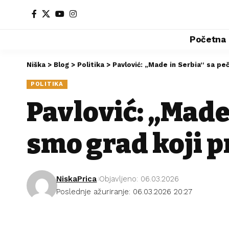
Početna
Niška
>
Blog
>
Politika
>
Pavlović: „Made in Serbia“ sa pe
POLITIKA
Pavlović: „Made
smo grad koji p
NiskaPrica
Objavljeno: 06.03.2026
Poslednje ažuriranje: 06.03.2026 20:27