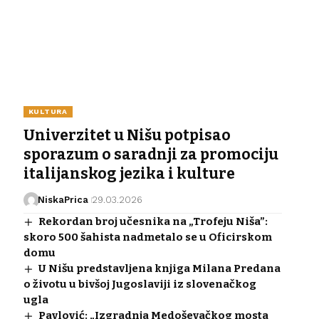
KULTURA
Univerzitet u Nišu potpisao
sporazum o saradnji za promociju
italijanskog jezika i kulture
NiskaPrica
29.03.2026
Rekordan broj učesnika na „Trofeju Niša”:
skoro 500 šahista nadmetalo se u Oficirskom
domu
U Nišu predstavljena knjiga Milana Predana
o životu u bivšoj Jugoslaviji iz slovenačkog
ugla
Pavlović: „Izgradnja Medoševačkog mosta