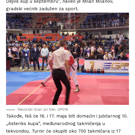
Dejvis kup u septembru”, naveo je Milan Milanov,
gradski većnik zadužen za sport.
Tekvondo Gran pri foto: GP018
Takođe, Niš će 16. i 17. maja biti domaćin i jubilarnog 10.
„Asteriks kupa”, međunarodnog takmičenja u
tekvondou. Turnir će okupiti oko 700 takmičara iz 17