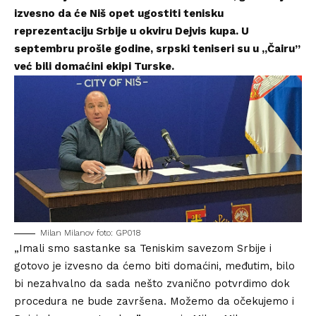
izvesno da će Niš opet ugostiti tenisku
reprezentaciju Srbije u okviru Dejvis kupa. U
septembru prošle godine, srpski teniseri su u „Čairu”
već bili domaćini ekipi Turske.
Milan Milanov foto: GP018
„Imali smo sastanke sa Teniskim savezom Srbije i
gotovo je izvesno da ćemo biti domaćini, međutim, bilo
bi nezahvalno da sada nešto zvanično potvrdimo dok
procedura ne bude završena. Možemo da očekujemo i