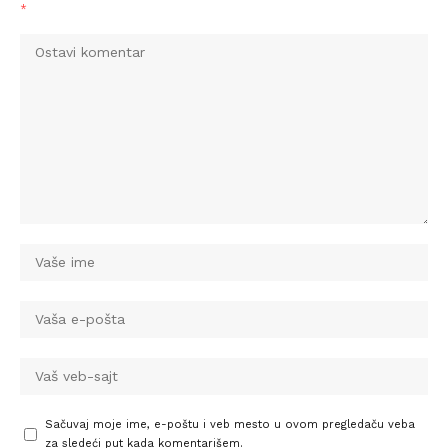
*
Sačuvaj moje ime, e-poštu i veb mesto u ovom pregledaču veba
za sledeći put kada komentarišem.