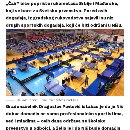
„Čair” biće poprište rukometaša Srbije i Mađarske,
koji se bore za Svetsko prvenstvo. Pored ovih
događaja, iz gradskog rukovodstva najavili su niz
drugih sportskih događaja, koji će biti održani u Nišu.
Balkan Open u hali Čair foto: Grad Niš
Gradonačelnik Dragoslav Pavlović istakao je da je Niš
dobar domaćin ne samo profesionalnim sportistima,
već i mladima – ovih dana održava se školsko
prvenstvo u odbojci, a želja je i da Niš bude domaćin