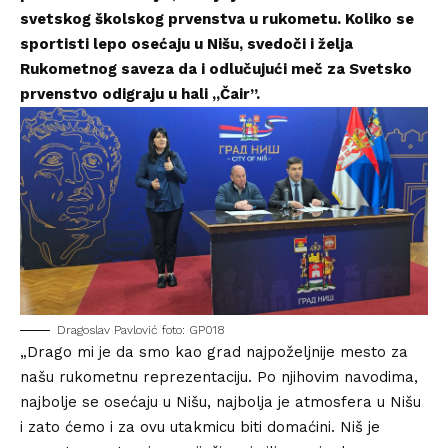
svetskog školskog prvenstva u rukometu. Koliko se
sportisti lepo osećaju u Nišu, svedoči i želja
Rukometnog saveza da i odlučujući meč za Svetsko
prvenstvo odigraju u hali „Čair”.
Dragoslav Pavlović foto: GP018
„Drago mi je da smo kao grad najpoželjnije mesto za
našu rukometnu reprezentaciju. Po njihovim navodima,
najbolje se osećaju u Nišu, najbolja je atmosfera u Nišu
i zato ćemo i za ovu utakmicu biti domaćini. Niš je