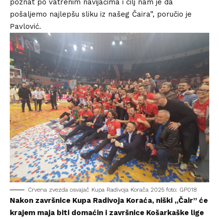
poznat po vatrenim navijačima i cilj nam je da
pošaljemo najlepšu sliku iz našeg Čaira”, poručio je
Pavlović.
Crvena zvezda osvajač Kupa Radivoja Korača 2025 foto: GP018
Nakon završnice Kupa Radivoja Koraća, niški „Čair” će
krajem maja biti domaćin i završnice Košarkaške lige