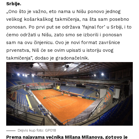
Srbije.
„Ono što je važno, eto nama u Nišu ponovo jednog
velikog košarkaškog takmičenja, na šta sam posebno
ponosan. Po prvi put se održava ’fajnal for’ u Srbiji, i to
ćemo održati u Nišu, zato smo se izborili i ponosan
sam na ovu činjenicu. Ovo je novi format završnice
prvenstva, Niš će se ovim upisati u istoriju ovog
takmičenja”, dodao je gradonačelnik.
Dejvis kup foto: GP018
Prema najavama većnika Milana Milanova, gotovo je