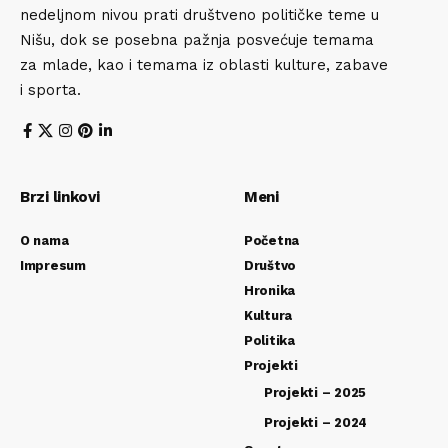
nedeljnom nivou prati društveno političke teme u
Nišu, dok se posebna pažnja posvećuje temama
za mlade, kao i temama iz oblasti kulture, zabave
i sporta.
Brzi linkovi
Meni
O nama
Početna
Impresum
Društvo
Hronika
Kultura
Politika
Projekti
Projekti – 2025
Projekti – 2024