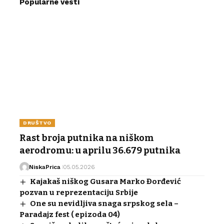
Popularne vesti
DRUŠTVO
Rast broja putnika na niškom
aerodromu: u aprilu 36.679 putnika
NiskaPrica
05.05.2026
Kajakaš niškog Gusara Marko Đorđević
pozvan u reprezentaciju Srbije
One su nevidljiva snaga srpskog sela –
Paradajz fest ( epizoda 04)