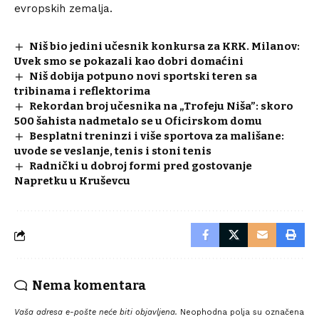
evropskih zemalja.
Niš bio jedini učesnik konkursa za KRK. Milanov:
Uvek smo se pokazali kao dobri domaćini
Niš dobija potpuno novi sportski teren sa
tribinama i reflektorima
Rekordan broj učesnika na „Trofeju Niša”: skoro
500 šahista nadmetalo se u Oficirskom domu
Besplatni treninzi i više sportova za mališane:
uvode se veslanje, tenis i stoni tenis
Radnički u dobroj formi pred gostovanje
Napretku u Kruševcu
Nema komentara
Vaša adresa e-pošte neće biti objavljena.
Neophodna polja su označena