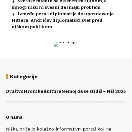
Sve više mladih sa oštećenim sluhom, a
mnogi nisu ni svesni da imaju problem
Između pera i diplomatije do upoznavanja
Hitlera: Andrićev diplomatski svet pred
niškom publikom
Kategorije
Društvo
Hronika
Kultura
Nemoj da se stidiš – Niš 2025
Po
O nama
Niška priča je kolažno-informativni portal koji na