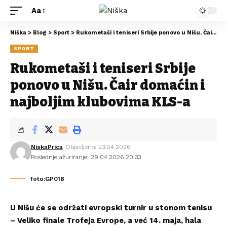
Aa
Niška
>
Blog
>
Sport
>
Rukometaši i teniseri Srbije ponovo u Nišu. Čair domaćin i najboljim klubovima KLS-a
SPORT
Rukometaši i teniseri Srbije
ponovo u Nišu. Čair domaćin i
najboljim klubovima KLS-a
NiskaPrica
Objavljeno: 23.04.2026
Poslednje ažuriranje: 29.04.2026 20:33
foto:GP018
U Nišu će se održati evropski turnir u stonom tenisu
– Veliko finale Trofeja Evrope, a već 14. maja, hala