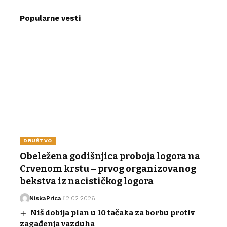
Popularne vesti
DRUŠTVO
Obeležena godišnjica proboja logora na
Crvenom krstu – prvog organizovanog
bekstva iz nacističkog logora
NiskaPrica
12.02.2026
Niš dobija plan u 10 tačaka za borbu protiv
zagađenja vazduha