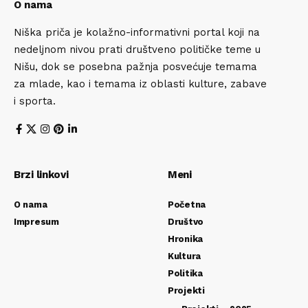
O nama
Niška priča je kolažno-informativni portal koji na
nedeljnom nivou prati društveno političke teme u
Nišu, dok se posebna pažnja posvećuje temama
za mlade, kao i temama iz oblasti kulture, zabave
i sporta.
Brzi linkovi
Meni
O nama
Početna
Impresum
Društvo
Hronika
Kultura
Politika
Projekti