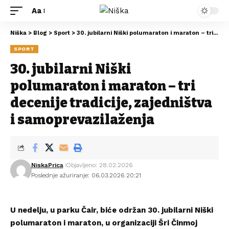
Aa
Niška
>
Blog
>
Sport
>
30. jubilarni Niški polumaraton i maraton – tri decenije tradicije, zajedništva i samoprevazilaženja
SPORT
30. jubilarni Niški
polumaraton i maraton – tri
decenije tradicije, zajedništva
i samoprevazilaženja
NiskaPrica
Objavljeno: 28.02.2026
Poslednje ažuriranje: 06.03.2026 20:21
U nedelju, u parku Čair, biće održan 30. jubilarni Niški
polumaraton i maraton, u organizaciji Šri Činmoj