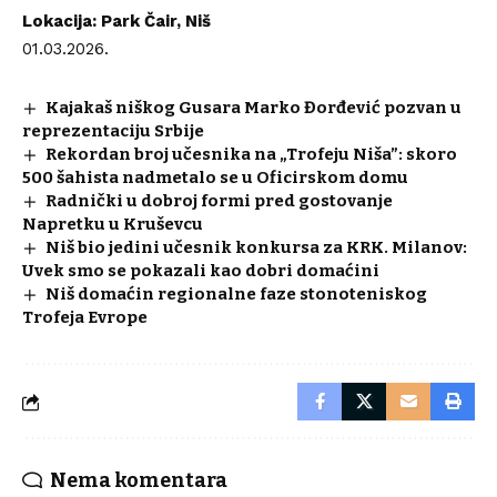
Lokacija: Park Čair, Niš
01.03.2026.
Kajakaš niškog Gusara Marko Đorđević pozvan u
reprezentaciju Srbije
Rekordan broj učesnika na „Trofeju Niša”: skoro
500 šahista nadmetalo se u Oficirskom domu
Radnički u dobroj formi pred gostovanje
Napretku u Kruševcu
Niš bio jedini učesnik konkursa za KRK. Milanov:
Uvek smo se pokazali kao dobri domaćini
Niš domaćin regionalne faze stonoteniskog
Trofeja Evrope
Nema komentara