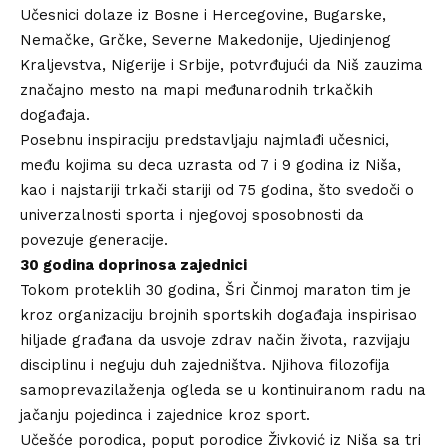
Učesnici dolaze iz Bosne i Hercegovine, Bugarske,
Nemačke, Grčke, Severne Makedonije, Ujedinjenog
Kraljevstva, Nigerije i Srbije, potvrđujući da Niš zauzima
značajno mesto na mapi međunarodnih trkačkih
događaja.
Posebnu inspiraciju predstavljaju najmlađi učesnici,
među kojima su deca uzrasta od 7 i 9 godina iz Niša,
kao i najstariji trkači stariji od 75 godina, što svedoči o
univerzalnosti sporta i njegovoj sposobnosti da
povezuje generacije.
30 godina doprinosa zajednici
Tokom proteklih 30 godina, Šri Činmoj maraton tim je
kroz organizaciju brojnih sportskih događaja inspirisao
hiljade građana da usvoje zdrav način života, razvijaju
disciplinu i neguju duh zajedništva. Njihova filozofija
samoprevazilaženja ogleda se u kontinuiranom radu na
jačanju pojedinca i zajednice kroz sport.
Učešće porodica, poput porodice Živković iz Niša sa tri