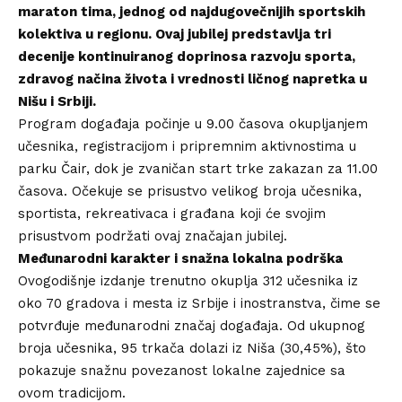
maraton tima, jednog od najdugovečnijih sportskih
kolektiva u regionu. Ovaj jubilej predstavlja tri
decenije kontinuiranog doprinosa razvoju sporta,
zdravog načina života i vrednosti ličnog napretka u
Nišu i Srbiji.
Program događaja počinje u 9.00 časova okupljanjem
učesnika, registracijom i pripremnim aktivnostima u
parku Čair, dok je zvaničan start trke zakazan za 11.00
časova. Očekuje se prisustvo velikog broja učesnika,
sportista, rekreativaca i građana koji će svojim
prisustvom podržati ovaj značajan jubilej.
Međunarodni karakter i snažna lokalna podrška
Ovogodišnje izdanje trenutno okuplja 312 učesnika iz
oko 70 gradova i mesta iz Srbije i inostranstva, čime se
potvrđuje međunarodni značaj događaja. Od ukupnog
broja učesnika, 95 trkača dolazi iz Niša (30,45%), što
pokazuje snažnu povezanost lokalne zajednice sa
ovom tradicijom.