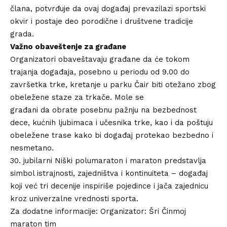
člana, potvrđuje da ovaj događaj prevazilazi sportski
okvir i postaje deo porodične i društvene tradicije
grada.
Važno obaveštenje za građane
Organizatori obaveštavaju građane da će tokom
trajanja događaja, posebno u periodu od 9.00 do
završetka trke, kretanje u parku Čair biti otežano zbog
obeležene staze za trkače. Mole se
građani da obrate posebnu pažnju na bezbednost
dece, kućnih ljubimaca i učesnika trke, kao i da poštuju
obeležene trase kako bi događaj protekao bezbedno i
nesmetano.
30. jubilarni Niški polumaraton i maraton predstavlja
simbol istrajnosti, zajedništva i kontinuiteta – događaj
koji već tri decenije inspiriše pojedince i jača zajednicu
kroz univerzalne vrednosti sporta.
Za dodatne informacije: Organizator: Šri Činmoj
maraton tim