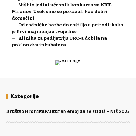
Niš bio jedini učesnik konkursa za KRK.
Milanov: Uvek smo se pokazali kao dobri
domaćini
Od radničke borbe do roštilja u prirodi: kako
je Prvi maj menjao svoje lice
Klinika za pedijatriju UKC-a dobila na
poklon dva inkubatora
Kategorije
Društvo
Hronika
Kultura
Nemoj da se stidiš – Niš 2025
Po