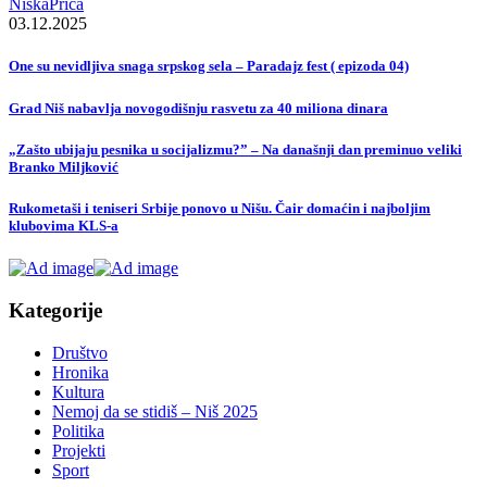
NiskaPrica
03.12.2025
One su nevidljiva snaga srpskog sela – Paradajz fest ( epizoda 04)
Grad Niš nabavlja novogodišnju rasvetu za 40 miliona dinara
„Zašto ubijaju pesnika u socijalizmu?” – Na današnji dan preminuo veliki
Branko Miljković
Rukometaši i teniseri Srbije ponovo u Nišu. Čair domaćin i najboljim
klubovima KLS-a
Kategorije
Društvo
Hronika
Kultura
Nemoj da se stidiš – Niš 2025
Politika
Projekti
Sport