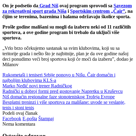
On je podsetio da
Grad Niš
ovaj program sprovodi sa
Savezom
za rekreativni sport grada Niša
i
Sportskim centrom „Čair”
, na
čijim se terenima, bazenima i halama održavaju školice sporta.
Prošle godine mališani su mogli da izaberu neki od 11 različitih
sportova, a ove godine program bi trebalo da uključi više
sportova.
„Vrlo brzo očekujemo sastanak sa svim klubovima, koji su sa
teritorije grada i nešto što je najbitnije, plan je da ove godine našoj
deci ponudimo veći broj sportova koji će moći da izaberu”, dodao je
Milanov
Rukometaši i teniseri Srbije ponovo u Nišu. Čair domaćin i
najboljim klubovima KLS-a
Marko Neđić novi trener Radničkog
Radnički u dobroj formi pred gostovanje Napretku u Kruševcu
Niš domaćin regionalne faze stonoteniskog Trofeja Evrope
Besplatni treninzi i više sportova za mališane: uvode se veslanje,
tenis i stoni tenis
Podeli ovaj članak
Facebook
E-pošta
Štampaj
Nema komentara
Ostavite odgovor