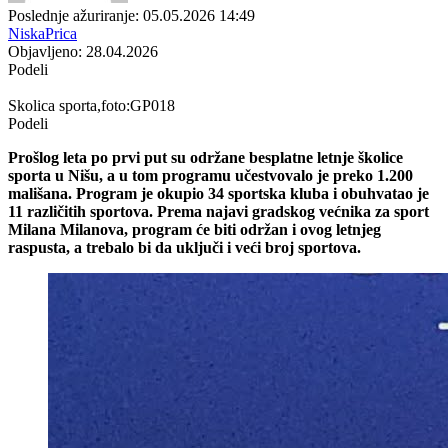
Poslednje ažuriranje: 05.05.2026 14:49
NiskaPrica
Objavljeno: 28.04.2026
Podeli
Skolica sporta,foto:GP018
Podeli
Prošlog leta po prvi put su održane besplatne letnje školice
sporta u Nišu, a u tom programu učestvovalo je preko 1.200
mališana. Program je okupio 34 sportska kluba i obuhvatao je
11 različitih sportova. Prema najavi gradskog većnika za sport
Milana Milanova, program će biti održan i ovog letnjeg
raspusta, a trebalo bi da uključi i veći broj sportova.