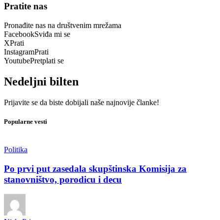
Pratite nas
Pronađite nas na društvenim mrežama
Facebook
Sviđa mi se
X
Prati
Instagram
Prati
Youtube
Pretplati se
Nedeljni bilten
Prijavite se da biste dobijali naše najnovije članke!
Popularne vesti
Politika
Po prvi put zasedala skupštinska Komisija za
stanovništvo, porodicu i decu