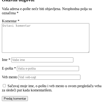
Vaša adresa e-pošte neće biti objavljena.
Neophodna polja su
označena
*
Komentar
*
Ime
*
E-pošta
*
Veb mesto
Sačuvaj moje ime, e-poštu i veb mesto u ovom pregledaču veba
za sledeći put kada komentarišem.