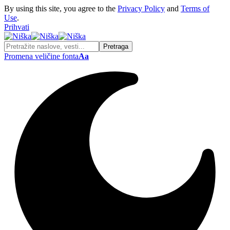
By using this site, you agree to the
Privacy Policy
and
Terms of
Use
.
Prihvati
Promena veličine fonta
Aa