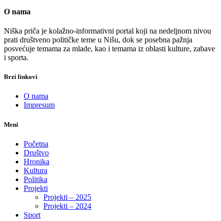
O nama
Niška priča je kolažno-informativni portal koji na nedeljnom nivou
prati društveno političke teme u Nišu, dok se posebna pažnja
posvećuje temama za mlade, kao i temama iz oblasti kulture, zabave
i sporta.
Brzi linkovi
O nama
Impresum
Meni
Početna
Društvo
Hronika
Kultura
Politika
Projekti
Projekti – 2025
Projekti – 2024
Sport