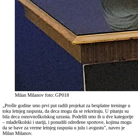
Milan Milanov foto: GP018
„Prošle godine smo prvi put radili projekat za besplatne treninge u
toku letnjeg raspusta, da deca mogu da se rekreiraju. U pitanju su
bila deca osnovnoškolskog uzrasta. Podelili smo ih u dve kategorije
– mlađeškolski i stariji, i ponudili određene sportove, kojima mogu
da se bave za vreme letnjeg raspusta u julu i avgustu”, naveo je
Milan Milanov.