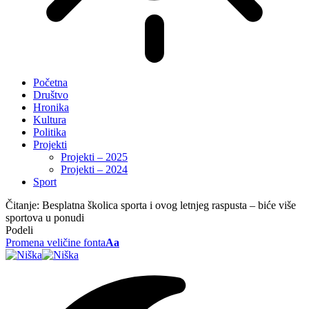
Početna
Društvo
Hronika
Kultura
Politika
Projekti
Projekti – 2025
Projekti – 2024
Sport
Čitanje:
Besplatna školica sporta i ovog letnjeg raspusta – biće više
sportova u ponudi
Podeli
Promena veličine fonta
Aa