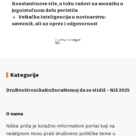
Konstantinove vile, u toku radovi na mozaiku u
jugoistočnom delu peristila
Veštačka inteligencija u novinarstvu:
saveznik, ali uz oprez i odgovornost
Kategorije
Društvo
Hronika
Kultura
Nemoj da se stidiš – Niš 2025
Po
O nama
Niška priča je kolažno-informativni portal koji na
nedeljnom nivou prati društveno političke teme u