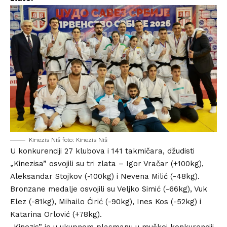
Kinezis Niš foto: Kinezis Niš
U konkurenciji 27 klubova i 141 takmičara, džudisti
„Kinezisa” osvojili su tri zlata – Igor Vračar (+100kg),
Aleksandar Stojkov (-100kg) i Nevena Milić (-48kg).
Bronzane medalje osvojili su Veljko Simić (-66kg), Vuk
Elez (-81kg), Mihailo Ćirić (-90kg), Ines Kos (-52kg) i
Katarina Orlović (+78kg).
„Kinezis” je u ukupnom plasmanu u muškoj konkurenciji