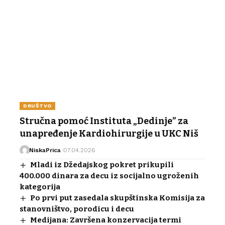
DRUŠTVO
Stručna pomoć Instituta „Dedinje” za
unapređenje Kardiohirurgije u UKC Niš
NiskaPrica
07.04.2026
Mladi iz Džedajskog pokret prikupili
400.000 dinara za decu iz socijalno ugroženih
kategorija
Po prvi put zasedala skupštinska Komisija za
stanovništvo, porodicu i decu
Medijana: Završena konzervacija termi