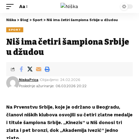
Aa
Niška
>
Blog
>
Sport
>
Niš ima četiri šampiona Srbije u džudou
SPORT
Niš ima četiri šampiona Srbije
u džudou
NiskaPrica
Objavljeno: 24.02.2026
Poslednje ažuriranje: 06.03.2026 20:22
Na Prvenstvu Srbije, koje je održano u Beogradu,
članovi niških klubova osvojili su četiri zlatne medalje
i titule šampiona Srbije.
„Kinezis” u Niš
donosi tri
zlata i pet bronzi, dok „Akademija Ivezić” jedno
zlato.