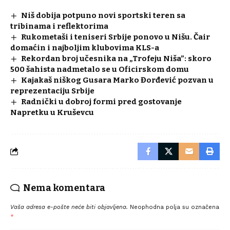
Niš dobija potpuno novi sportski teren sa
tribinama i reflektorima
Rukometaši i teniseri Srbije ponovo u Nišu. Čair
domaćin i najboljim klubovima KLS-a
Rekordan broj učesnika na „Trofeju Niša”: skoro
500 šahista nadmetalo se u Oficirskom domu
Kajakaš niškog Gusara Marko Đorđević pozvan u
reprezentaciju Srbije
Radnički u dobroj formi pred gostovanje
Napretku u Kruševcu
Nema komentara
Vaša adresa e-pošte neće biti objavljena.
Neophodna polja su označena
*