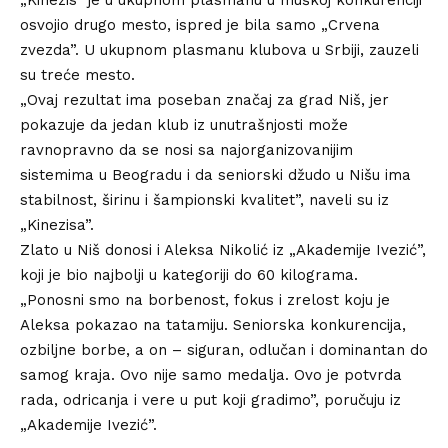
osvojio drugo mesto, ispred je bila samo „Crvena
zvezda”. U ukupnom plasmanu klubova u Srbiji, zauzeli
su treće mesto.
„Ovaj rezultat ima poseban značaj za grad Niš, jer
pokazuje da jedan klub iz unutrašnjosti može
ravnopravno da se nosi sa najorganizovanijim
sistemima u Beogradu i da seniorski džudo u Nišu ima
stabilnost, širinu i šampionski kvalitet”, naveli su iz
„Kinezisa”.
Zlato u Niš donosi i Aleksa Nikolić iz „Akademije Ivezić”,
koji je bio najbolji u kategoriji do 60 kilograma.
„Ponosni smo na borbenost, fokus i zrelost koju je
Aleksa pokazao na tatamiju. Seniorska konkurencija,
ozbiljne borbe, a on – siguran, odlučan i dominantan do
samog kraja. Ovo nije samo medalja. Ovo je potvrda
rada, odricanja i vere u put koji gradimo”, poručuju iz
„Akademije Ivezić”.