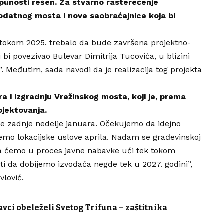
tpunosti rešen. Za stvarno rasterećenje
datnog mosta i nove saobraćajnice koja bi
bi tokom 2025. trebalo da bude završena projektno-
bi povezivao Bulevar Dimitrija Tucovića, u blizini
. Međutim, sada navodi da je realizacija tog projekta
ra i izgradnju Vrežinskog mosta, koji je, prema
ojektovanja.
e zadnje nedelje januara. Očekujemo da idejno
jemo lokacijske uslove aprila. Nadam se građevinskoj
 da ćemo u proces javne nabavke ući tek tokom
i da dobijemo izvođača negde tek u 2027. godini”,
vlović.
ci obeleželi Svetog Trifuna – zaštitnika