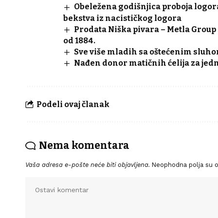
Obeležena godišnjica proboja logo
bekstva iz nacističkog logora
Prodata Niška pivara – Metla Group
od 1884.
Sve više mladih sa oštećenim sluho
Nađen donor matičnih ćelija za jedno
Podeli ovaj članak
Nema komentara
Vaša adresa e-pošte neće biti objavljena.
Neophodna polja su 