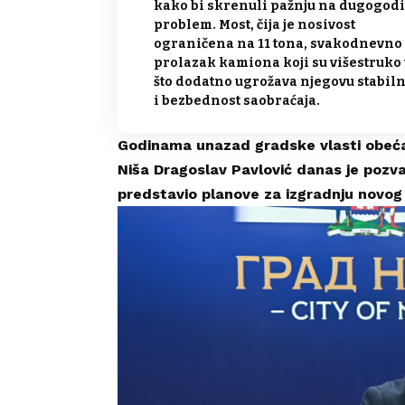
kako bi skrenuli pažnju na dugogodi
problem. Most, čija je nosivost
ograničena na 11 tona, svakodnevno 
prolazak kamiona koji su višestruko t
što dodatno ugrožava njegovu stabiln
i bezbednost saobraćaja.
Godinama unazad gradske vlasti obeća
Niša Dragoslav Pavlović danas je pozv
predstavio planove za izgradnju novog