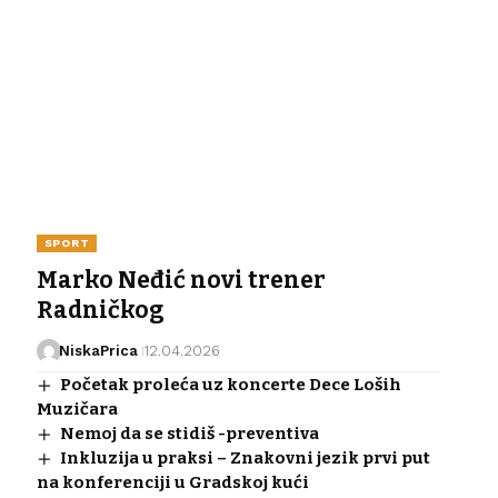
SPORT
Marko Neđić novi trener
Radničkog
NiskaPrica
12.04.2026
Početak proleća uz koncerte Dece Loših
Muzičara
Nemoj da se stidiš -preventiva
Inkluzija u praksi – Znakovni jezik prvi put
na konferenciji u Gradskoj kući