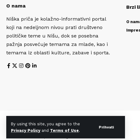
O nama
Brzi l
Niška priča je kolažno-informativni portal
O nam
koji na nedeljnom nivou prati društveno
Impre
političke teme u Nišu, dok se posebna
pažnja posvećuje temama za mlade, kao i
temama iz oblasti kulture, zabave i sporta.
By using this site, you agree to the
Prihvati
Privacy Policy
and
Terms of Use
.
© 2026 Niška priča. All Rights Reserved.