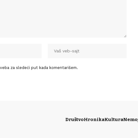
 veba za sledeći put kada komentarišem.
Društvo
Hronika
Kultura
Nemoj 