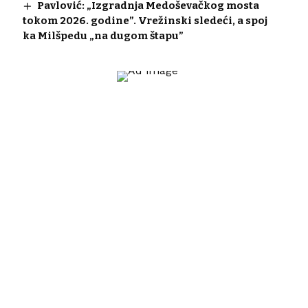
Pavlović: „Izgradnja Medoševačkog mosta
tokom 2026. godine”. Vrežinski sledeći, a spoj
ka Milšpedu „na dugom štapu”