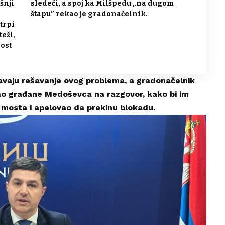
šnji
sledeći, a spoj ka Milšpedu „na dugom
štapu” rekao je gradonačelnik.
trpi
eži,
ost
vaju rešavanje ovog problema, a gradonačelnik
ao građane Medoševca na razgovor, kako bi im
 mosta i apelovao da prekinu blokadu.