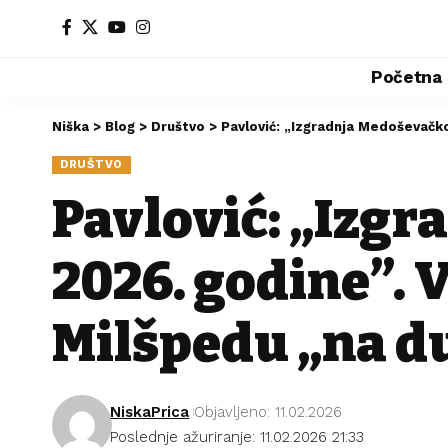
Početna
Niška
>
Blog
>
Društvo
>
Pavlović: „Izgradnja Medoševačk
DRUŠTVO
Pavlović: „Izg
2026. godine”. V
Milšpedu „na d
NiskaPrica
Objavljeno: 11.02.2026
Poslednje ažuriranje: 11.02.2026 21:33