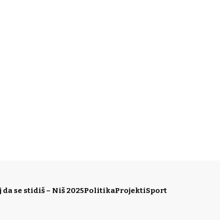
da se stidiš – Niš 2025
Politika
Projekti
Sport