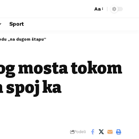
Aa
Sport
pedu „na dugom štapu”
kog mosta tokom
a spoj ka
Podeli