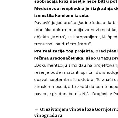
saobraćaja kroz naselje neće biti u po
Medoševca neophodna je i izgradnja do
izmestila kamione iz sela.
Pavlović je još prošle godine isticao da 
tehnička dokumentacija za novi most koji 
objekta „Metro”, sa kompanijom „Milšped”
trenutno „na dužem štapu”.
Pre realizacije tog projekta, Grad plani
rečima gradonačelnika, ušao u fazu pr
„Dokumentaciju smo dali na projektovanj
rešenje bude marta ili aprila i da ishodu
dozvoli septembra ili oktobra. To znači
zimskih meseci, a to znači da ćemo uspet
naveo je gradonačelnik Niša Dragoslav Pa
Orezivanjem vinove loze Gornjotrnav
vinogradara