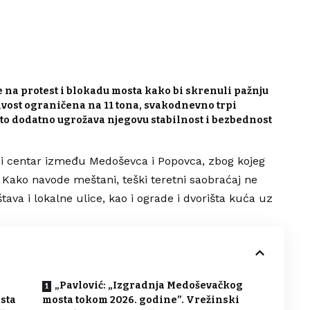
e na protest i blokadu mosta kako bi skrenuli pažnju
sivost ograničena na 11 tona, svakodnevno trpi
što dodatno ugrožava njegovu stabilnost i bezbednost
ni centar između Medoševca i Popovca, zbog kojeg
Kako navode meštani, teški teretni saobraćaj ne
va i lokalne ulice, kao i ograde i dvorišta kuća uz
„Pavlović: „Izgradnja Medoševačkog
osta
mosta tokom 2026. godine”. Vrežinski