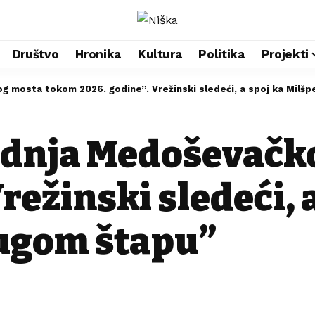
Društvo
Hronika
Kultura
Politika
Projekti
og mosta tokom 2026. godine”. Vrežinski sledeći, a spoj ka Milš
radnja Medoševač
režinski sledeći, 
ugom štapu”