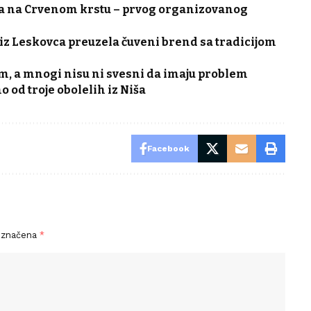
ra na Crvenom krstu – prvog organizovanog
 iz Leskovca preuzela čuveni brend sa tradicijom
m, a mnogi nisu ni svesni da imaju problem
 od troje obolelih iz Niša
Facebook
označena
*