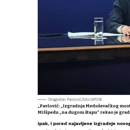
Dragoslav Pavlović,foto:GP018
„Pavlović: „Izgradnja Medoševačkog mosta
Milšpedu „na dugom štapu” rekao je gra
Ipak, i pored najavljene izgradnje n