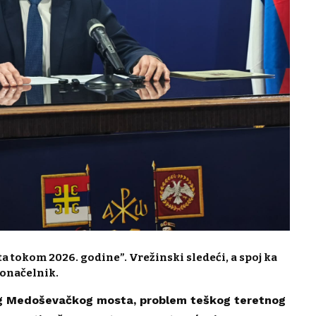
 tokom 2026. godine”. Vrežinski sledeći, a spoj ka
donačelnik.
ovog Medoševačkog mosta, problem teškog teretnog