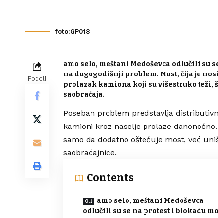
foto:GP018
amo selo, meštani Medoševca odlučili su s
na dugogodišnji problem. Most, čija je no
Podeli
prolazak kamiona koji su višestruko teži, 
saobraćaja.
Poseban problem predstavlja distributiv
kamioni kroz naselje prolaze danonoćno. 
samo da dodatno oštećuje most, već uništa
saobraćajnice.
Contents
amo selo, meštani Medoševca
odlučili su se na protest i blokadu m