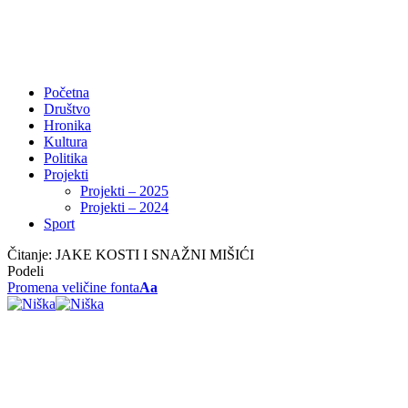
Početna
Društvo
Hronika
Kultura
Politika
Projekti
Projekti – 2025
Projekti – 2024
Sport
Čitanje:
JAKE KOSTI I SNAŽNI MIŠIĆI
Podeli
Promena veličine fonta
Aa