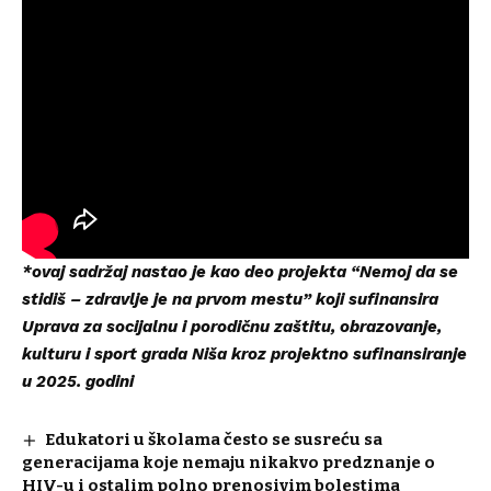
*ovaj sadržaj nastao je kao deo projekta “Nemoj da se
stidiš – zdravlje je na prvom mestu” koji sufinansira
Uprava za socijalnu i porodičnu zaštitu, obrazovanje,
kulturu i sport grada Niša kroz projektno sufinansiranje
u 2025. godini
Edukatori u školama često se susreću sa
generacijama koje nemaju nikakvo predznanje o
HIV-u i ostalim polno prenosivim bolestima