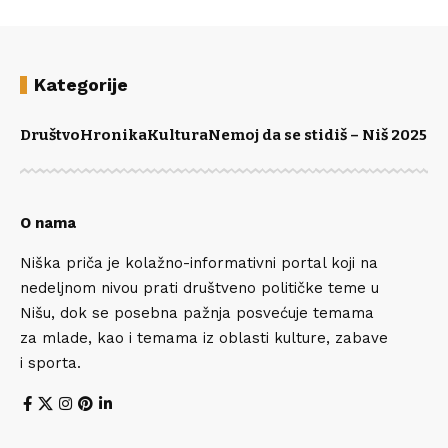
Kategorije
Društvo
Hronika
Kultura
Nemoj da se stidiš – Niš 2025
Po
O nama
Niška priča je kolažno-informativni portal koji na
nedeljnom nivou prati društveno političke teme u
Nišu, dok se posebna pažnja posvećuje temama
za mlade, kao i temama iz oblasti kulture, zabave
i sporta.