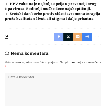
HPV vakcina je najbolja opcija u prevenciji ovog
tipa virusa. Roditelji muške dece najskeptičniji.
Svetski dan borbe protiv side: Savremena terapija
pruža kvalitetan život, ali stigma i dalje prisutna
Nema komentara
Vaša adresa e-pošte neće biti objavljena.
Neophodna polja su označena
*