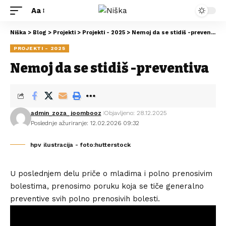
Aa
Niška
>
Blog
>
Projekti
>
Projekti - 2025
>
Nemoj da se stidiš -preventiva
PROJEKTI - 2025
Nemoj da se stidiš -preventiva
admin_zoza_joombooz
Objavljeno: 28.12.2025
Poslednje ažuriranje: 12.02.2026 09:32
hpv ilustracija - foto:hutterstock
U poslednjem delu priče o mladima i polno prenosivim
bolestima, prenosimo poruku koja se tiče generalno
preventive svih polno prenosivih bolesti.