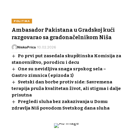
POLITIKA
Ambasador Pakistana u Gradskoj kući
razgovarao sa gradonačelnikom Niša
NiskaPrica
10.02.2026
Po prvi put zasedala skupštinska Komisija za
stanovništvo, porodicu i decu
One su nevidljiva snaga srpskog sela –
Gastro zimnica ( epizoda 1)
Svetski dan borbe protiv side: Savremena
terapija pruža kvalitetan život, ali stigma i dalje
prisutna
Pregledi sluha bez zakazivanja u Domu
zdravlja Niš povodom Svetskog dana sluha