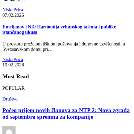
NiskaPrica
07.02.2026
Emeljanov i Niš: Harmonija vrhunskog talenta i publike
istančanog ukusa
U prostoru prožetom tišinom poštovanja i duhovne uzvišenosti, u
Svetosavskom domu pri…
NiskaPrica
10.02.2026
Most Read
POPULAR
Društvo
Počeo prijem novih članova za NTP 2: Nova zgrada
od septembra spremna za kompanije