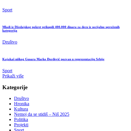
Sport
Mladi iz Džedajskog pokret prikupili 400.000 dinara za decu iz socijalno ugroženih
kategorija
Društvo
Kajakaš niškog Gusara Marko Đorđević pozvan u reprezentaciju Srbije
Sport
Prikaži više
Kategorije
Društvo
Hronika
Kultura
Nemoj da se stidiš – Niš 2025
Politika
Projekti
Sport