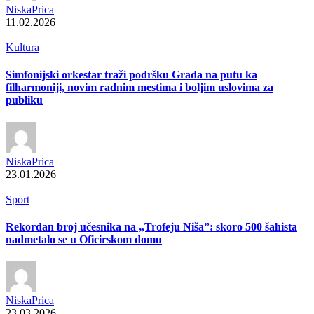
NiskaPrica
11.02.2026
Kultura
Simfonijski orkestar traži podršku Grada na putu ka
filharmoniji, novim radnim mestima i boljim uslovima za
publiku
NiskaPrica
23.01.2026
Sport
Rekordan broj učesnika na „Trofeju Niša”: skoro 500 šahista
nadmetalo se u Oficirskom domu
NiskaPrica
23.03.2026