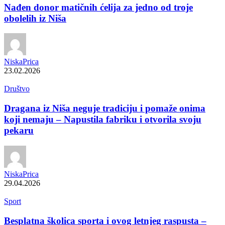
Nađen donor matičnih ćelija za jedno od troje
obolelih iz Niša
NiskaPrica
23.02.2026
Društvo
Dragana iz Niša neguje tradiciju i pomaže onima
koji nemaju – Napustila fabriku i otvorila svoju
pekaru
NiskaPrica
29.04.2026
Sport
Besplatna školica sporta i ovog letnjeg raspusta –