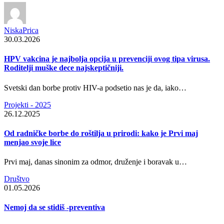
NiskaPrica
30.03.2026
HPV vakcina je najbolja opcija u prevenciji ovog tipa virusa.
Roditelji muške dece najskeptičniji.
Svetski dan borbe protiv HIV-a podsetio nas je da, iako…
Projekti - 2025
26.12.2025
Od radničke borbe do roštilja u prirodi: kako je Prvi maj
menjao svoje lice
Prvi maj, danas sinonim za odmor, druženje i boravak u…
Društvo
01.05.2026
Nemoj da se stidiš -preventiva