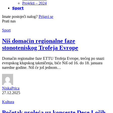
Projekti – 2024
Sport
Imate postojeći nalog?
Prijavi se
Prati nas
Sport
Niš domaćin regionalne faze
stonoteniskog Trofeja Evrope
Domaćin regionalne faze ETTU Trofeja Evrope, trećeg po snazi
evropskog klupskog takmičenja, biće Niš od 16. do 18. januara
naredne godine. Niš će još jednom…
NiskaPrica
27.12.2025
Kultura
Početak proleća uz koncerte Dece Loših