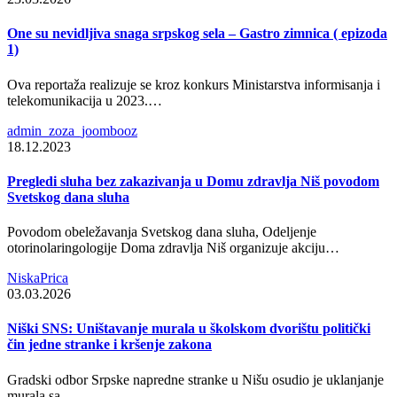
One su nevidljiva snaga srpskog sela – Gastro zimnica ( epizoda
1)
Ova reportaža realizuje se kroz konkurs Ministarstva informisanja i
telekomunikacija u 2023.…
admin_zoza_joombooz
18.12.2023
Pregledi sluha bez zakazivanja u Domu zdravlja Niš povodom
Svetskog dana sluha
Povodom obeležavanja Svetskog dana sluha, Odeljenje
otorinolaringologije Doma zdravlja Niš organizuje akciju…
NiskaPrica
03.03.2026
Niški SNS: Uništavanje murala u školskom dvorištu politički
čin jedne stranke i kršenje zakona
Gradski odbor Srpske napredne stranke u Nišu osudio je uklanjanje
murala sa…