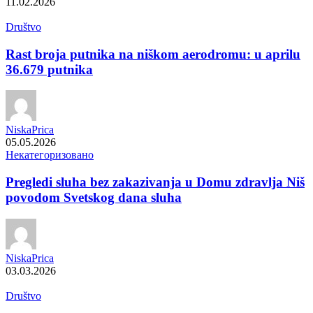
11.02.2026
Društvo
Rast broja putnika na niškom aerodromu: u aprilu
36.679 putnika
NiskaPrica
05.05.2026
Некатегоризовано
Pregledi sluha bez zakazivanja u Domu zdravlja Niš
povodom Svetskog dana sluha
NiskaPrica
03.03.2026
Društvo