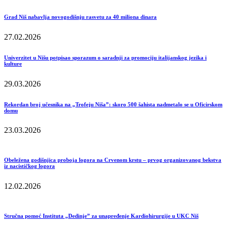
Grad Niš nabavlja novogodišnju rasvetu za 40 miliona dinara
27.02.2026
Univerzitet u Nišu potpisao sporazum o saradnji za promociju italijanskog jezika i
kulture
29.03.2026
Rekordan broj učesnika na „Trofeju Niša”: skoro 500 šahista nadmetalo se u Oficirskom
domu
23.03.2026
Obeležena godišnjica proboja logora na Crvenom krstu – prvog organizovanog bekstva
iz nacističkog logora
12.02.2026
Stručna pomoć Instituta „Dedinje” za unapređenje Kardiohirurgije u UKC Niš