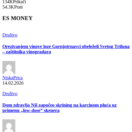
134K
Prikači
54.3K
Prati
ES MONEY
Društvo
Orezivanjem vinove loze Gornjotrnavci obeleželi Svetog Trifuna
– zaštitnika vinogradara
NiskaPrica
14.02.2026
Društvo
Dom zdravlja Niš započeo skrining na karcinom pluća uz
primenu „low-dose” skenera