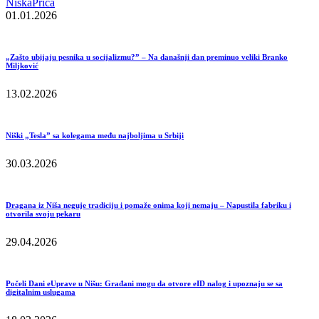
NiskaPrica
01.01.2026
„Zašto ubijaju pesnika u socijalizmu?” – Na današnji dan preminuo veliki Branko
Miljković
13.02.2026
Niški „Tesla” sa kolegama među najboljima u Srbiji
30.03.2026
Dragana iz Niša neguje tradiciju i pomaže onima koji nemaju – Napustila fabriku i
otvorila svoju pekaru
29.04.2026
Počeli Dani eUprave u Nišu: Građani mogu da otvore eID nalog i upoznaju se sa
digitalnim uslugama