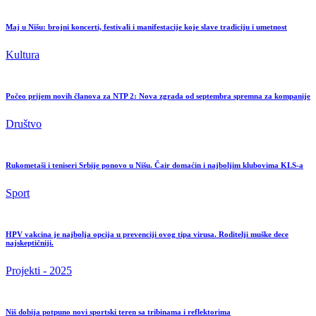
Maj u Nišu: brojni koncerti, festivali i manifestacije koje slave tradiciju i umetnost
Kultura
Počeo prijem novih članova za NTP 2: Nova zgrada od septembra spremna za kompanije
Društvo
Rukometaši i teniseri Srbije ponovo u Nišu. Čair domaćin i najboljim klubovima KLS-a
Sport
HPV vakcina je najbolja opcija u prevenciji ovog tipa virusa. Roditelji muške dece
najskeptičniji.
Projekti - 2025
Niš dobija potpuno novi sportski teren sa tribinama i reflektorima