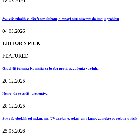
18.03.2026
Sve više mladih sa oštećenim sluhom, a mnogi nisu ni svesni da imaju problem
04.03.2026
EDITOR'S PICK
FEATURED
Grad Niš formira Komisiju za borbu protiv zagađenja vazduha
20.12.2025
Nemoj da se stidiš -preventiva
28.12.2025
Sve više obolelih od melanoma. UV zračenje, solarijum i lampe za nokte povećavaju rizik
25.05.2026