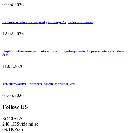
07.04.2026
Radnički u dobroj formi pred gostovanje Napretku u Kruševcu
12.02.2026
Hajdi u Lutkarskom pozorištu – priča o pripadanju, slobodi i pravu deteta da ostane
dete
11.02.2026
Vrh rukovodstva Palfingera posetio fabriku u Nišu
01.05.2026
Follow US
SOCIALS
248.1K
Sviđa mi se
69.1K
Prati