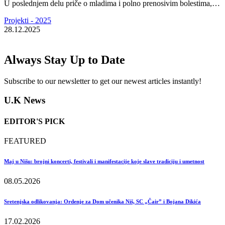
U poslednjem delu priče o mladima i polno prenosivim bolestima,…
Projekti - 2025
28.12.2025
Always Stay Up to Date
Subscribe to our newsletter to get our newest articles instantly!
U.K News
EDITOR'S PICK
FEATURED
Maj u Nišu: brojni koncerti, festivali i manifestacije koje slave tradiciju i umetnost
08.05.2026
Sretenjska odlikovanja: Ordenje za Dom učenika Niš, SC „Čair” i Bojana Dikića
17.02.2026