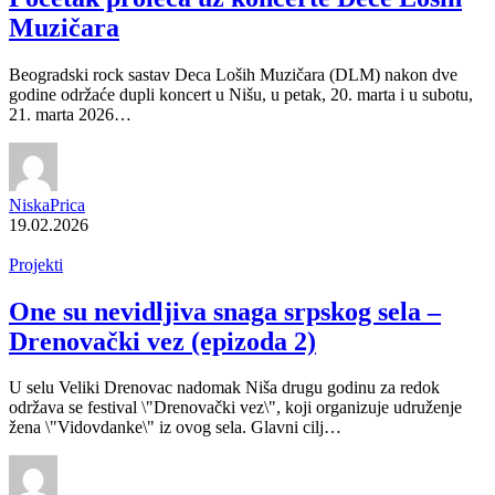
Muzičara
Beogradski rock sastav Deca Loših Muzičara (DLM) nakon dve
godine održaće dupli koncert u Nišu, u petak, 20. marta i u subotu,
21. marta 2026…
NiskaPrica
19.02.2026
Projekti
One su nevidljiva snaga srpskog sela –
Drenovački vez (epizoda 2)
U selu Veliki Drenovac nadomak Niša drugu godinu za redok
održava se festival \"Drenovački vez\", koji organizuje udruženje
žena \"Vidovdanke\" iz ovog sela. Glavni cilj…