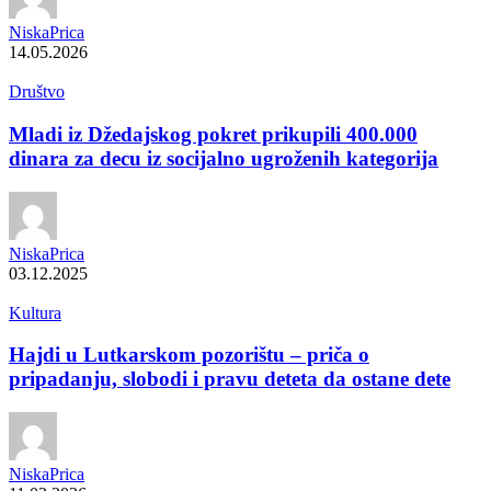
NiskaPrica
14.05.2026
Društvo
Mladi iz Džedajskog pokret prikupili 400.000
dinara za decu iz socijalno ugroženih kategorija
NiskaPrica
03.12.2025
Kultura
Hajdi u Lutkarskom pozorištu – priča o
pripadanju, slobodi i pravu deteta da ostane dete
NiskaPrica