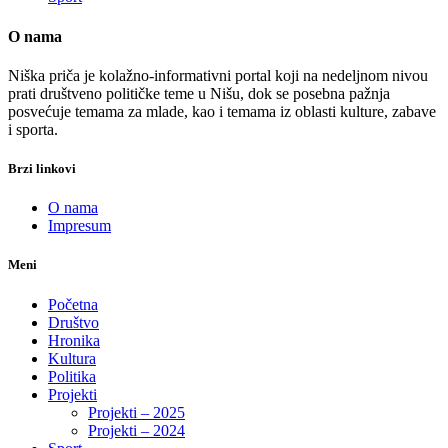
O nama
Niška priča je kolažno-informativni portal koji na nedeljnom nivou
prati društveno političke teme u Nišu, dok se posebna pažnja
posvećuje temama za mlade, kao i temama iz oblasti kulture, zabave
i sporta.
Brzi linkovi
O nama
Impresum
Meni
Početna
Društvo
Hronika
Kultura
Politika
Projekti
Projekti – 2025
Projekti – 2024