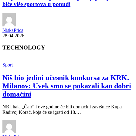
biće više sportova u ponudi
NiskaPrica
28.04.2026
TECHNOLOGY
Sport
Niš bio jedini učesnik konkursa za KRK.
Milanov: Uvek smo se pokazali kao dobri
domaćini
Niš i hala „Čair” i ove godine će biti domaćini završnice Kupa
Radivoj Korać, koja će se igrati od 18.…