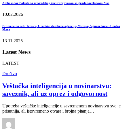
Ambasador Pakistana u Gradskoj kući razgovarao sa gradonačelnikom Niša
10.02.2026
Promene na čelu Tržnice, Gradske stambene agencije, Muzeja, Sigurne kuće i Centra
Mara
13.11.2025
Latest News
LATEST
Društvo
Veštačka inteligencija u novinarstvu:
saveznik, ali uz oprez i odgovornost
Upotreba veštačke inteligencije u savremenom novinarstvu sve je
prisutnija, ali istovremeno otvara i brojna pitanja…