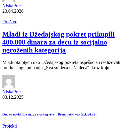
NiskaPrica
20.04.2026
Društvo
Mladi iz Džedajskog pokret prikupili
400.000 dinara za decu iz socijalno
ugroženih kategorija
Mladi okupljeni oko Džedajskog pokreta uspešno su realizovali
fundraising kampanju „Sva su deca naša deca“, kroz koju…
NiskaPrica
03.12.2025
One su nevidljiva snaga srpskog sela – Drenovački vez (epizoda 2)
Projekti