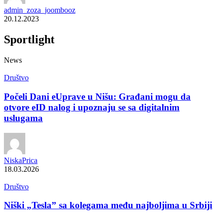
admin_zoza_joombooz
20.12.2023
Sportlight
News
Društvo
Počeli Dani eUprave u Nišu: Građani mogu da
otvore eID nalog i upoznaju se sa digitalnim
uslugama
NiskaPrica
18.03.2026
Društvo
Niški „Tesla” sa kolegama među najboljima u Srbiji