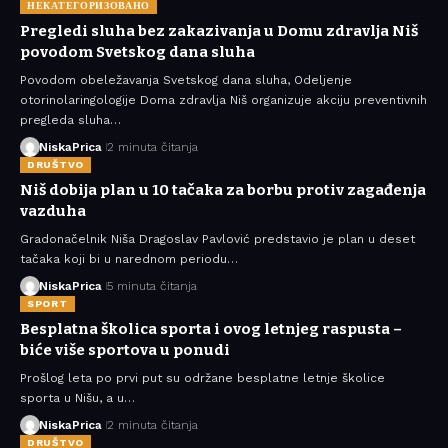
НЕКАТЕГОРИЗОВАНО
Pregledi sluha bez zakazivanja u Domu zdravlja Niš
povodom Svetskog dana sluha
Povodom obeležavanja Svetskog dana sluha, Odeljenje
otorinolaringologije Doma zdravlja Niš organizuje akciju preventivnih
pregleda sluha…
NiskaPrica
2 minuta čitanja
DRUŠTVO
Niš dobija plan u 10 tačaka za borbu protiv zagađenja
vazduha
Gradonačelnik Niša Dragoslav Pavlović predstavio je plan u deset
tačaka koji bi u narednom periodu…
NiskaPrica
5 minuta čitanja
SPORT
Besplatna školica sporta i ovog letnjeg raspusta –
biće više sportova u ponudi
Prošlog leta po prvi put su održane besplatne letnje školice
sporta u Nišu, a u…
NiskaPrica
2 minuta čitanja
DRUŠTVO