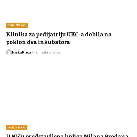
DRUŠTVO
Klinika za pedijatriju UKC-a dobila na
poklon dva inkubatora
NiskaPrica
4 minuta čitanja
KULTURA
U Nišu predstavljena knjiga Milana Predana