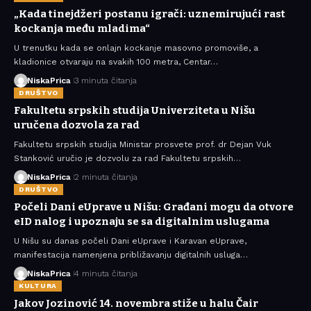
„Kada tinejdžeri postanu igrači: uznemirujući rast
kockanja među mladima“
U trenutku kada se onlajn kockanje masovno promoviše, a
kladionice otvaraju na svakih 100 metra, Centar…
NiskaPrica
3 minuta čitanja
DRUŠTVO
Fakultetu srpskih studija Univerziteta u Nišu
uručena dozvola za rad
Fakultetu srpskih studija Ministar prosvete prof. dr Dejan Vuk
Stanković uručio je dozvolu za rad Fakultetu srpskih…
NiskaPrica
2 minuta čitanja
DRUŠTVO
Počeli Dani eUprave u Nišu: Građani mogu da otvore
eID nalog i upoznaju se sa digitalnim uslugama
U Nišu su danas počeli Dani eUprave i Karavan eUprave,
manifestacija namenjena približavanju digitalnih usluga…
NiskaPrica
4 minuta čitanja
KULTURA
Jakov Jozinović 14. novembra stiže u halu Čair