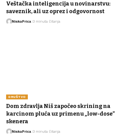
Veštačka inteligencija u novinarstvu:
saveznik, ali uz oprez i odgovornost
NiskaPrica
3 minuta čitanja
DRUŠTVO
Dom zdravlja Niš započeo skrining na
karcinom pluća uz primenu „low-dose”
skenera
NiskaPrica
3 minuta čitanja