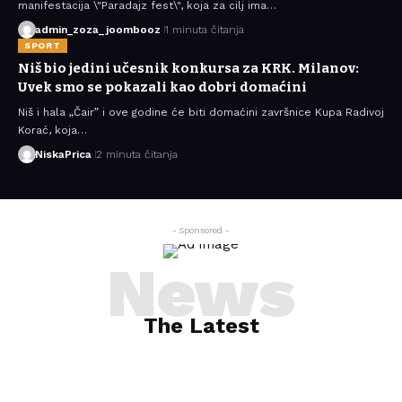
manifestacija \"Paradajz fest\", koja za cilj ima…
admin_zoza_joombooz
1 minuta čitanja
SPORT
Niš bio jedini učesnik konkursa za KRK. Milanov:
Uvek smo se pokazali kao dobri domaćini
Niš i hala „Čair” i ove godine će biti domaćini završnice Kupa Radivoj
Korać, koja…
NiskaPrica
2 minuta čitanja
- Sponsored -
News
The Latest