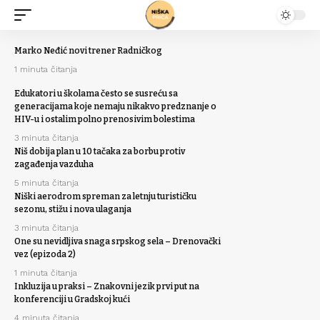
Marko Neđić novi trener Radničkog
1 minuta čitanja
Edukatori u školama često se susreću sa
generacijama koje nemaju nikakvo predznanje o
HIV-u i ostalim polno prenosivim bolestima
3 minuta čitanja
Niš dobija plan u 10 tačaka za borbu protiv
zagađenja vazduha
5 minuta čitanja
Niški aerodrom spreman za letnju turističku
sezonu, stižu i nova ulaganja
3 minuta čitanja
One su nevidljiva snaga srpskog sela – Drenovački
vez (epizoda 2)
1 minuta čitanja
Inkluzija u praksi – Znakovni jezik prvi put na
konferenciji u Gradskoj kući
4 minuta čitanja