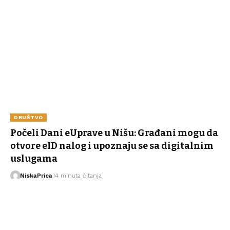
DRUŠTVO
Počeli Dani eUprave u Nišu: Građani mogu da
otvore eID nalog i upoznaju se sa digitalnim
uslugama
NiskaPrica
4 minuta čitanja