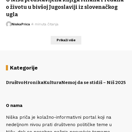
o životu u bivšoj Jugoslaviji iz slovenačkog
ugla
NiskaPrica
4 minuta čitanja
Prikaži više
Kategorije
Društvo
Hronika
Kultura
Nemoj da se stidiš – Niš 2025
Po
O nama
Niška priča je kolažno-informativni portal koji na
nedeljnom nivou prati društveno političke teme u
Nišu, dok se posebna pažnja posvećuje temama