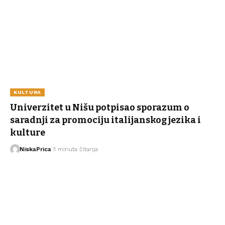
KULTURA
Univerzitet u Nišu potpisao sporazum o
saradnji za promociju italijanskog jezika i
kulture
NiskaPrica
1 minuta čitanja