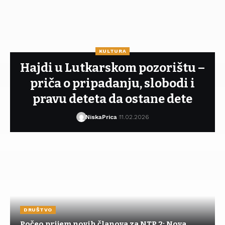
KULTURA
Hajdi u Lutkarskom pozorištu –
priča o pripadanju, slobodi i
pravu deteta da ostane dete
NiskaPrica
11.02.2026
DRUŠTVO
Počeo prijem novih članova za NTP 2: Nova