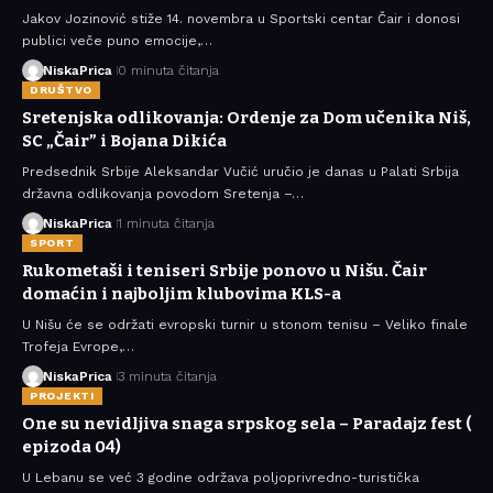
Jakov Jozinović stiže 14. novembra u Sportski centar Čair i donosi
publici veče puno emocije,…
NiskaPrica
0 minuta čitanja
DRUŠTVO
Sretenjska odlikovanja: Ordenje za Dom učenika Niš,
SC „Čair” i Bojana Dikića
Predsednik Srbije Aleksandar Vučić uručio je danas u Palati Srbija
državna odlikovanja povodom Sretenja –…
NiskaPrica
1 minuta čitanja
SPORT
Rukometaši i teniseri Srbije ponovo u Nišu. Čair
domaćin i najboljim klubovima KLS-a
U Nišu će se održati evropski turnir u stonom tenisu – Veliko finale
Trofeja Evrope,…
NiskaPrica
3 minuta čitanja
PROJEKTI
One su nevidljiva snaga srpskog sela – Paradajz fest (
epizoda 04)
U Lebanu se već 3 godine održava poljoprivredno-turistička