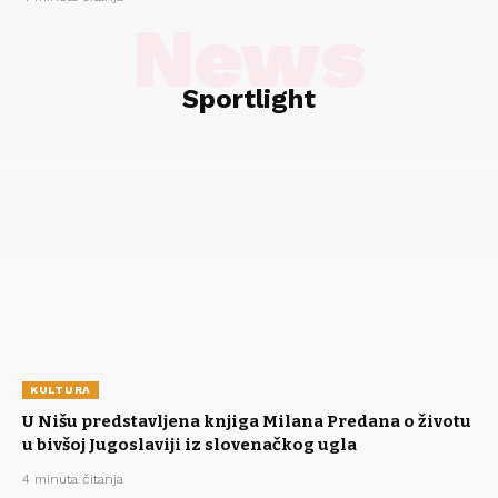
News
Sportlight
KULTURA
U Nišu predstavljena knjiga Milana Predana o životu
u bivšoj Jugoslaviji iz slovenačkog ugla
4 minuta čitanja