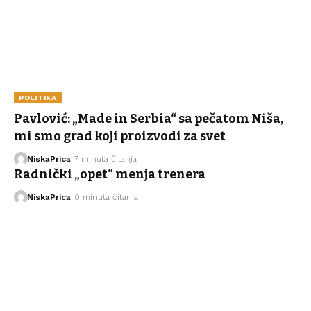
POLITIKA
Pavlović: „Made in Serbia“ sa pečatom Niša,
mi smo grad koji proizvodi za svet
NiskaPrica
7 minuta čitanja
Radnički „opet“ menja trenera
NiskaPrica
0 minuta čitanja