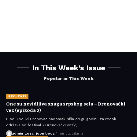
In This Week's Issue
Popular in This Week
PROJEKTI
One su nevidljiva snaga srpskog sela – Drenovački
vez (epizoda 2)
U selu Veliki Drenovac nadomak Niša drugu godinu za redok
održava se festival \"Drenovački vez\",…
admin_zoza_joombooz
1 minuta čitanja