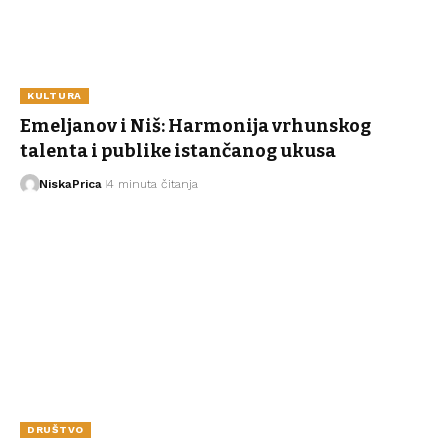
KULTURA
Emeljanov i Niš: Harmonija vrhunskog
talenta i publike istančanog ukusa
NiskaPrica
4 minuta čitanja
DRUŠTVO