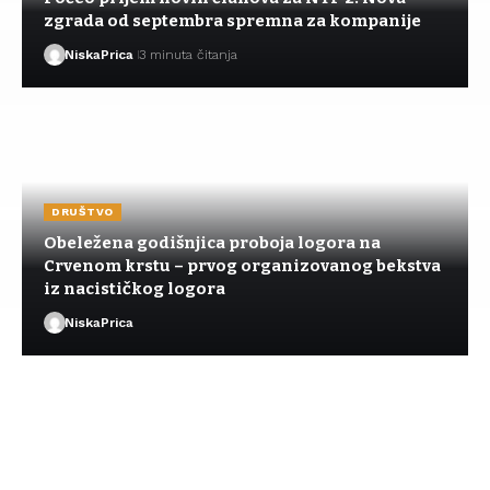
zgrada od septembra spremna za kompanije
NiskaPrica
3 minuta čitanja
DRUŠTVO
Obeležena godišnjica proboja logora na
Crvenom krstu – prvog organizovanog bekstva
iz nacističkog logora
NiskaPrica