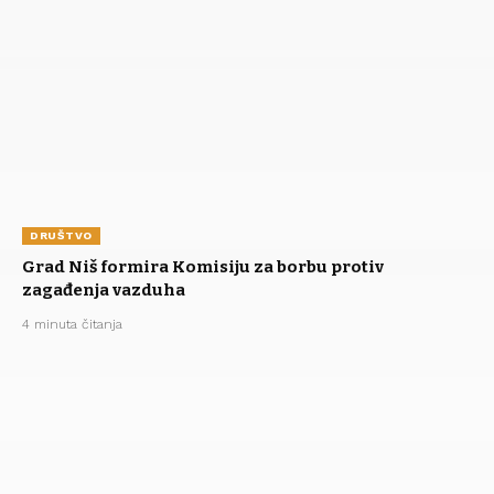
DRUŠTVO
Grad Niš formira Komisiju za borbu protiv
zagađenja vazduha
4 minuta čitanja